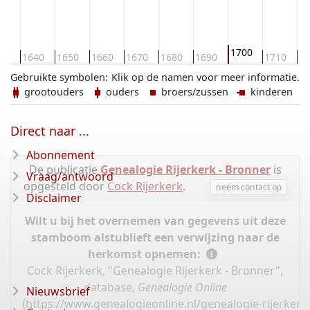
1700
30
1640
1650
1660
1670
1680
1690
1710
17
Gebruikte symbolen:
Klik op de namen voor meer informatie.
grootouders
ouders
broers/zussen
kinderen
Direct naar ...
Abonnement
De publicatie
Genealogie Rijerkerk - Bronner
is
Vraag/antwoord
opgesteld door
Cock Rijerkerk
.
neem contact op
Disclaimer
Wilt u bij het overnemen van gegevens uit deze
stamboom alstublieft een verwijzing naar de
herkomst opnemen:
Cock Rijerkerk, "Genealogie Rijerkerk - Bronner",
database,
Genealogie Online
Nieuwsbrief
(
https://www.genealogieonline.nl/genealogie-rijerker