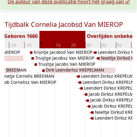
De auteur van deze publicatie hoort het graag van u!
Tijdbalk Cornelia Jacobsd Van MIEROP
Geboren 1660
Overlijden onbeken
0
0
-20
-10
10
20
30
40
50
60
an MIEROP
Krijntje Jacobsd Van MIEROP
Leendert Dirksz 
ER
Truijtge Jacobsz Van MIEROP
Neeltje Dirksd 
Truijtge Jacobs Van MIEROP
ensz BREEMAN
Dirk Leendertsz KREPELMAN
annetje Cornelis BREEMAN
Leendert Dirksz KREPELM
Jacob Cornelisz Van MIEROP
Leendert Dirksz KREPELM
Leendert Dirksz KREPEL
Jacob Dirksz KREPELM
Jacob Dirksz KREPELM
Jacob Dirksz KREPEL
Neeltje Dirksd KRE
Leendert Dirksz KR