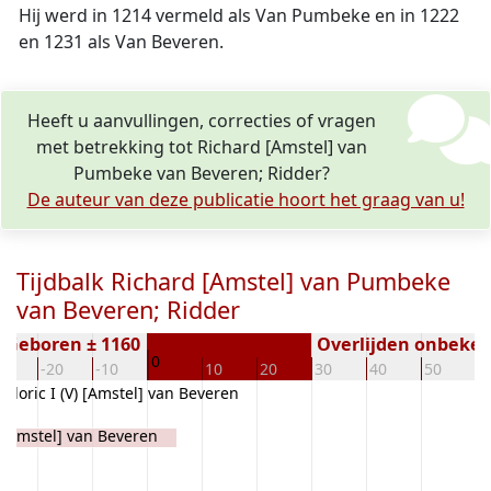
Hij werd in 1214 vermeld als Van Pumbeke en in 1222
en 1231 als Van Beveren.
Heeft u aanvullingen, correcties of vragen
met betrekking tot Richard [Amstel] van
Pumbeke van Beveren; Ridder?
De auteur van deze publicatie hoort het graag van u!
Tijdbalk Richard [Amstel] van Pumbeke
van Beveren; Ridder
Geboren ± 1160
Overlijden onbeke
0
30
-20
-10
10
20
30
40
50
6
odoric I (V) [Amstel] van Beveren
 [Amstel] van Beveren