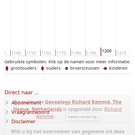
1200
130
1140
1150
1160
1170
1180
1190
1210
1
Gebruikte symbolen:
Klik op de namen voor meer informatie.
grootouders
ouders
broers/zussen
kinderen
Direct naar ...
De publicatie
Genealogy Richard Remmé, The
Abonnement
Hague, Netherlands
is opgesteld door
Richard
Vraag/antwoord
Remmé
.
neem contact op
Disclaimer
Wilt u bij het overnemen van gegevens uit deze