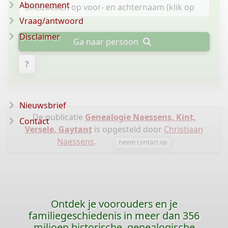
Abonnement
Vraag/antwoord
Disclaimer
Ga naar persoon
?
Nieuwsbrief
De publicatie
Genealogie Naessens, Kint,
Contact
Versele, Gaytant
is opgesteld door
Christiaan
Naessens
.
neem contact op
Ontdek je voorouders en je
familiegeschiedenis in meer dan 356
miljoen historische, genealogische