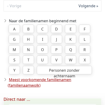
Vorige
Volgende
Naar de familienamen beginnend met
A
B
C
D
E
F
G
H
I
J
K
L
M
N
O
P
Q
R
S
T
U
V
W
X
Y
Z
Personen zonder
achternaam
Meest voorkomende familienamen
(familienaamwolk)
Direct naar ...