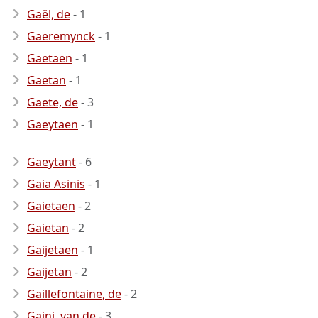
Gaël, de
- 1
Gaeremynck
- 1
Gaetaen
- 1
Gaetan
- 1
Gaete, de
- 3
Gaeytaen
- 1
Gaeytant
- 6
Gaia Asinis
- 1
Gaietaen
- 2
Gaietan
- 2
Gaijetaen
- 1
Gaijetan
- 2
Gaillefontaine, de
- 2
Gaini, van de
- 3