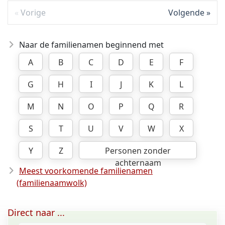
Vorige
Volgende
Naar de familienamen beginnend met
A
B
C
D
E
F
G
H
I
J
K
L
M
N
O
P
Q
R
S
T
U
V
W
X
Y
Z
Personen zonder
achternaam
Meest voorkomende familienamen
(familienaamwolk)
Direct naar ...