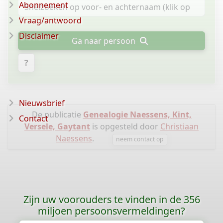
Abonnement
Vraag/antwoord
Disclaimer
Ga naar persoon
?
Nieuwsbrief
De publicatie
Genealogie Naessens, Kint,
Contact
Versele, Gaytant
is opgesteld door
Christiaan
Naessens
.
neem contact op
Zijn uw voorouders te vinden in de 356
miljoen persoonsvermeldingen?