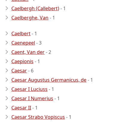
Caelbergh (Callebert)
- 1
Caelberghe, Van
- 1
Caelbert
- 1
Caenepeel
- 3
Caent, Van der
- 2
Caepionis
- 1
Caesar
- 6
Caesar Augustus Germanicus, de
- 1
Caesar I Luciuss
- 1
Caesar I Numerius
- 1
Caesar II
- 1
Caesar Strabo Vopiscus
- 1