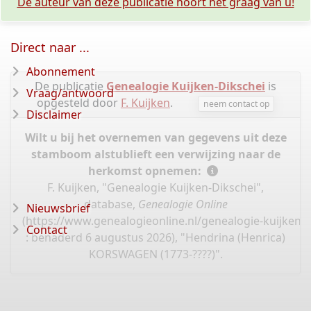
De auteur van deze publicatie hoort het graag van u!
Direct naar ...
Abonnement
De publicatie
Genealogie Kuijken-Dikschei
is
Vraag/antwoord
opgesteld door
F. Kuijken
.
neem contact op
Disclaimer
Wilt u bij het overnemen van gegevens uit deze
stamboom alstublieft een verwijzing naar de
herkomst opnemen:
F. Kuijken, "Genealogie Kuijken-Dikschei",
database,
Genealogie Online
Nieuwsbrief
(
https://www.genealogieonline.nl/genealogie-kuijken-d
Contact
: benaderd 6 augustus 2026), "Hendrina (Henrica)
KORSWAGEN (1773-????)".