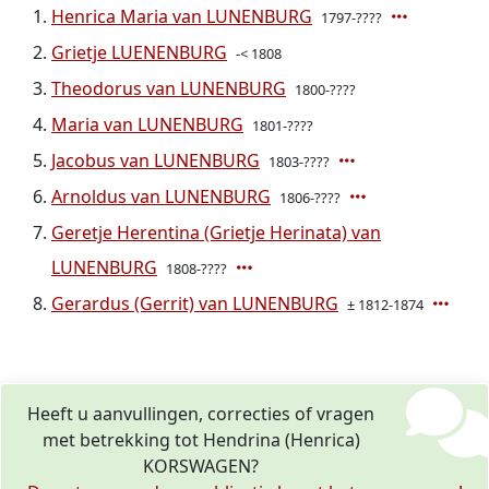
Henrica Maria van LUNENBURG
1797-????
Grietje LUENENBURG
-< 1808
Theodorus van LUNENBURG
1800-????
Maria van LUNENBURG
1801-????
Jacobus van LUNENBURG
1803-????
Arnoldus van LUNENBURG
1806-????
Geretje Herentina (Grietje Herinata) van
LUNENBURG
1808-????
Gerardus (Gerrit) van LUNENBURG
± 1812-1874
Heeft u aanvullingen, correcties of vragen
met betrekking tot Hendrina (Henrica)
KORSWAGEN?