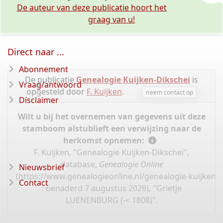
De auteur van deze publicatie hoort het
graag van u!
Direct naar ...
Abonnement
De publicatie
Genealogie Kuijken-Dikschei
is
Vraag/antwoord
opgesteld door
F. Kuijken
.
neem contact op
Disclaimer
Wilt u bij het overnemen van gegevens uit deze
stamboom alstublieft een verwijzing naar de
herkomst opnemen:
F. Kuijken, "Genealogie Kuijken-Dikschei",
database,
Genealogie Online
Nieuwsbrief
(
https://www.genealogieonline.nl/genealogie-kuijken-d
Contact
: benaderd 7 augustus 2026), "Grietje
LUENENBURG (-< 1808)".