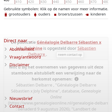
410
420
430
440
450
460
470
480
Gebruikte symbolen:
Klik op de namen voor meer informatie.
grootouders
ouders
broers/zussen
kinderen
Direct naar ...
De publicatie
Généalogie Delbarre Sébastien x
Joly Delphine
is opgesteld door
Sébastien
Abonnement
Delbarre
.
neem contact op
Vraag/antwoord
Disclaimer
Wilt u bij het overnemen van gegevens uit deze
stamboom alstublieft een verwijzing naar de
herkomst opnemen:
Sébastien Delbarre , "Généalogie Delbarre
Sébastien x Joly Delphine", database,
Genealogie
Online
Nieuwsbrief
(
https://www.genealogieonline.nl/genealogie-delbarre-
Contact
: benaderd 9 augustus 2026), "Landbert de