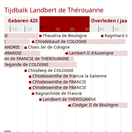
Tijdbalk Landbert de Thérouanne
Geboren 425
Overleden ( jaar)
0
30
-20
-10
10
20
30
40
50
6
OGNE
Theudria de Boulogne
Ragnhard Ier
GNE
Chlodebaud de COLOGNE
TOXANDRIE
Clovis Ier de Cologne
 LOMBARDIE
Lambert II d'Auvergne
odion de FRANCIE de THEROUANNE
Hildegonde de COLOGNE
Chlodwig de COLOGNE
Chlodeswinthe de Francie la Salienne
Chlodeswinthe de FRANCIE
Chlodeswinthe de FRANCIE
Ragnachilde de Francie
Landbert de THEROUANNE
Clodgar II de Boulogne
400