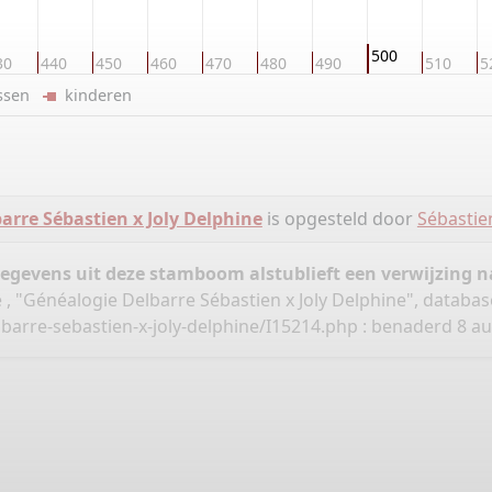
500
30
440
450
460
470
480
490
510
5
ussen
kinderen
arre Sébastien x Joly Delphine
is opgesteld door
Sébastie
gegevens uit deze stamboom alstublieft een verwijzing
 , "Généalogie Delbarre Sébastien x Joly Delphine", databas
barre-sebastien-x-joly-delphine/I15214.php
: benaderd 8 au