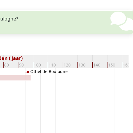
Boulogne?
en ( jaar)
80
90
100
110
120
130
140
150
160
Othel de Boulogne