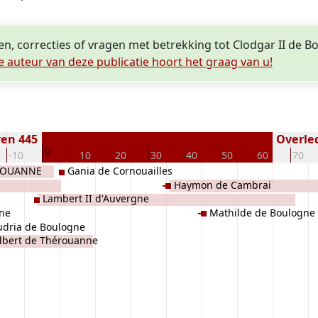
en, correcties of vragen met betrekking tot Clodgar II de 
e auteur van deze publicatie hoort het graag van u!
en 445
Overled
0
-10
10
20
30
40
50
60
70
EROUANNE
Gania de Cornouailles
Haymon de Cambrai
Lambert II d'Auvergne
ne
Mathilde de Boulogne
dria de Boulogne
dbert de Thérouanne