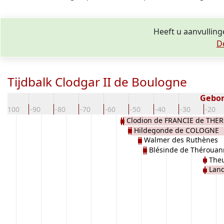
Heeft u aanvulling
D
Tijdbalk Clodgar II de Boulogne
Gebor
-100
-90
-80
-70
-60
-50
-40
-30
-20
Clodion de FRANCIE de TH
Hildegonde de COLOGNE
Walmer des Ruthènes
Blésinde de Thérouan
Theu
Lan