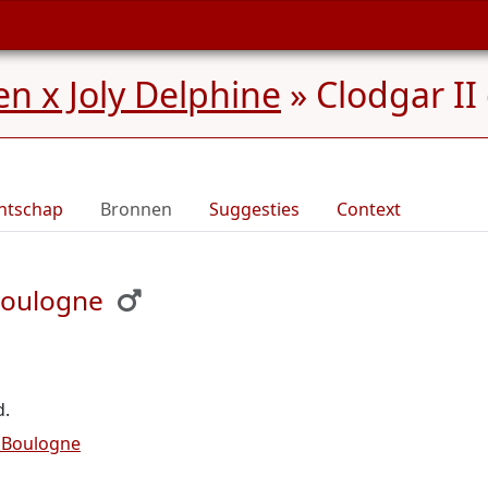
n x Joly Delphine
»
Clodgar II
ntschap
Bronnen
Suggesties
Context
Boulogne
d.
 Boulogne