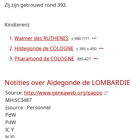
Zij zijn getrouwd rond 393.
Kind(eren):
Walmer des RUTHENES
± 390-????
Hildegonde de COLOGNE
± 395-± 450
Pharamond de COLOGNE
395-427
Notities over Aldegonde de LOMBARDIE
Source:
http://www.geneaweb.org/papoo
MH:SC3487
{source : Personnel
PdW
PdW
IC Y
N Y}