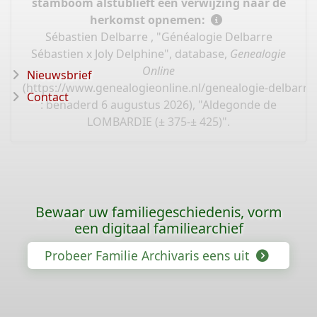
stamboom alstublieft een verwijzing naar de
herkomst opnemen:
Sébastien Delbarre , "Généalogie Delbarre
Sébastien x Joly Delphine", database,
Genealogie
Online
Nieuwsbrief
(
https://www.genealogieonline.nl/genealogie-delbarre-
Contact
: benaderd 6 augustus 2026), "Aldegonde de
LOMBARDIE (± 375-± 425)".
Bewaar uw familiegeschiedenis, vorm
een digitaal familiearchief
Probeer Familie Archivaris eens uit