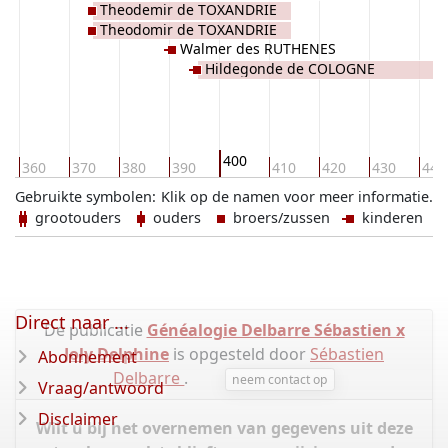
Theodemir de TOXANDRIE
Theodomir de TOXANDRIE
Walmer des RUTHENES
Hildegonde de COLOGNE
400
360
370
380
390
410
420
430
440
Gebruikte symbolen:
Klik op de namen voor meer informatie.
grootouders
ouders
broers/zussen
kinderen
Direct naar ...
De publicatie
Généalogie Delbarre Sébastien x
Joly Delphine
is opgesteld door
Sébastien
Abonnement
Delbarre
.
neem contact op
Vraag/antwoord
Disclaimer
Wilt u bij het overnemen van gegevens uit deze