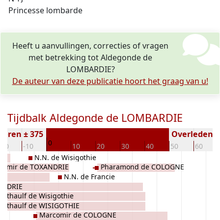
Princesse lombarde
Heeft u aanvullingen, correcties of vragen
met betrekking tot Aldegonde de
LOMBARDIE?
De auteur van deze publicatie hoort het graag van u!
Tijdbalk Aldegonde de LOMBARDIE
boren ± 375
Overleden ( 
0
-20
-10
10
20
30
40
50
60
N.N. de Wisigothie
chimir de TOXANDRIE
Pharamond de COLOGNE
N.N. de Francie
ANDRIE
Athaulf de Wisigothie
Athaulf de WISIGOTHIE
Marcomir de COLOGNE