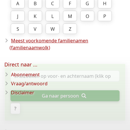
A
B
C
F
G
H
J
K
L
M
O
P
S
V
W
Z
Meest voorkomende familienamen
(familienaamwolk)
Direct naar ...
Abonnement
Vraag/antwoord
Disclaimer
Ga naar persoon
?