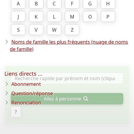
A
B
C
F
G
H
J
K
L
M
O
P
S
V
W
Z
Noms de famille les plus fréquents (nuage de noms
de famille)
Liens directs ...
Abonnement
Question/réponse
Allez à personne
Renonciation
?