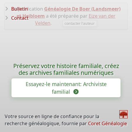
Bulletin
La publication
Généalogie De Boer (Landsmeer)
et Heibloem
a été préparée par
Eize van der
Contact
Velden
.
contacter l'auteur
Préservez votre histoire familiale, créez
des archives familiales numériques
Essayez-le maintenant: Archiviste
familial
Votre source en ligne de confiance pour la
recherche généalogique, fournie par
Coret Généalogie