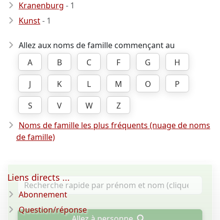
Kranenburg
- 1
Kunst
- 1
Allez aux noms de famille commençant au
A
B
C
F
G
H
J
K
L
M
O
P
S
V
W
Z
Noms de famille les plus fréquents (nuage de noms
de famille)
Liens directs ...
Abonnement
Question/réponse
Allez à personne