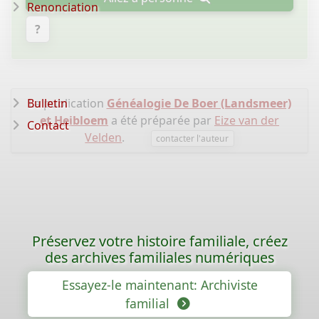
Renonciation
?
Bulletin
La publication
Généalogie De Boer (Landsmeer)
et Heibloem
a été préparée par
Eize van der
Contact
Velden
.
contacter l'auteur
Préservez votre histoire familiale, créez
des archives familiales numériques
Essayez-le maintenant: Archiviste
familial