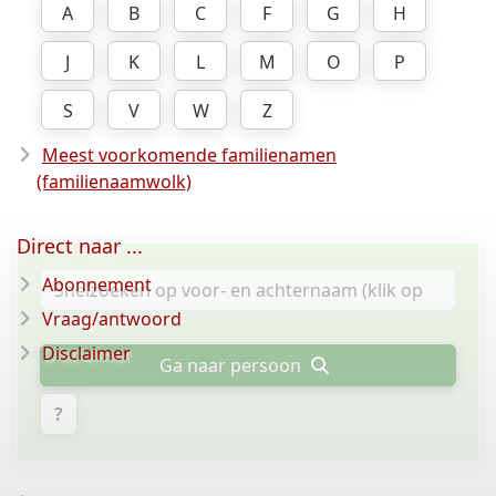
A
B
C
F
G
H
J
K
L
M
O
P
S
V
W
Z
Meest voorkomende familienamen
(familienaamwolk)
Direct naar ...
Abonnement
Vraag/antwoord
Disclaimer
Ga naar persoon
?