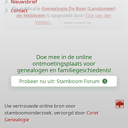
Nieuwsbrief
De publicatie
Genealogie De Boer (Landsmeer)
Contact
en Heibloem
is opgesteld door
Eize van der
Velden
.
neem contact op
Doe mee in de online
ontmoetingsplaats voor
genealogen en familiegeschiedenis!
Probeer nu uit: Stamboom Forum
Uw vertrouwde online bron voor
stamboomonderzoek, verzorgd door
Coret
Genealogie