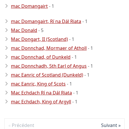
mac Domangairt
- 1
mac Domangairt, Rí na Dál Riata
- 1
Mac Donald
- 5
Mac Dongart, II (Scotland)
- 1
mac Donnchad, Mormaer of Atholl
- 1
mac Donnchad, of Dunkeld
- 1
mac Donnchadh, 5th Earl of Angus
- 1
mac Eanric of Scotland (Dunkeld)
- 1
mac Eanric, King of Scots
- 1
Mac Echdach Rí na Dál Riata
- 1
mac Echdach, King of Argyll
- 1
Précédent
Suivant