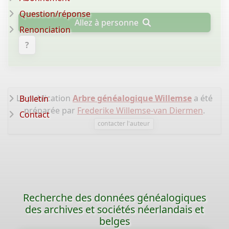
Question/réponse
Allez à personne
Renonciation
?
La publication
Arbre généalogique Willemse
a été
Bulletin
préparée par
Frederike Willemse-van Diermen
.
Contact
contacter l'auteur
Recherche des données généalogiques
des archives et sociétés néerlandais et
belges