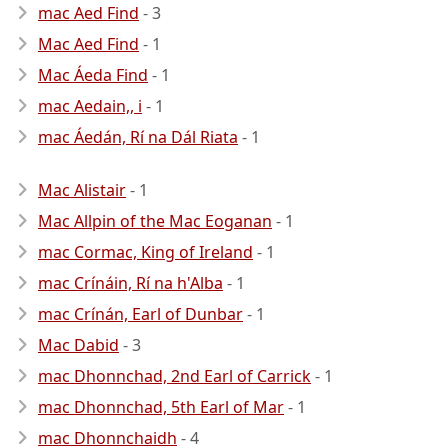
mac Aed Find
- 3
Mac Aed Find
- 1
Mac Áeda Find
- 1
mac Aedain,, i
- 1
mac Áedán, Rí na Dál Riata
- 1
Mac Alistair
- 1
Mac Allpin of the Mac Eoganan
- 1
mac Cormac, King of Ireland
- 1
mac Crínáin, Rí na h'Alba
- 1
mac Crínán, Earl of Dunbar
- 1
Mac Dabid
- 3
mac Dhonnchad, 2nd Earl of Carrick
- 1
mac Dhonnchad, 5th Earl of Mar
- 1
mac Dhonnchaidh
- 4