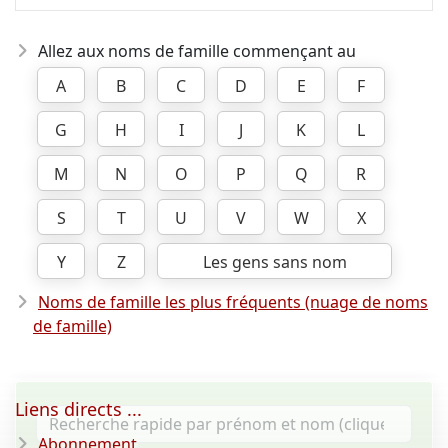
Allez aux noms de famille commençant au
A
B
C
D
E
F
G
H
I
J
K
L
M
N
O
P
Q
R
S
T
U
V
W
X
Y
Z
Les gens sans nom
Noms de famille les plus fréquents (nuage de noms
de famille)
Liens directs ...
Abonnement