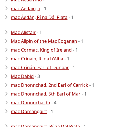
mac Aedain,, i
- 1
mac Áedán, Rí na Dál Riata
- 1
Mac Alistair
- 1
Mac Allpin of the Mac Eoganan
- 1
mac Cormac, King of Ireland
- 1
mac Crínáin, Rí na h'Alba
- 1
mac Crínán, Earl of Dunbar
- 1
Mac Dabid
- 3
mac Dhonnchad, 2nd Earl of Carrick
- 1
mac Dhonnchad, 5th Earl of Mar
- 1
mac Dhonnchaidh
- 4
mac Domangairt
- 1
mac Domangairt, Rí na Dál Riata
- 1