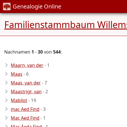
Genealogie Online
Familienstammbaum Willem
Nachnamen
1
-
30
von
544
:
Maarn, van der
- 1
Maas
- 6
Maas, van der
- 7
Maastrigt, van
- 2
Mabilot
- 19
mac Aed Find
- 3
Mac Aed Find
- 1
Mac Áeda Find
- 1