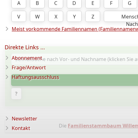
A
B
C
D
E
F
G
V
W
X
Y
Z
Mensc
Nac
Meist vorkommende Familiennamen (Familiennamenw
Direkte Links ...
Abonnement
Frage/Antwort
Haftungsausschluss
?
Newsletter
Die
Familienstammbaum Wille
Kontakt