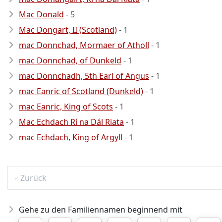
Mac Donald
- 5
Mac Dongart, II (Scotland)
- 1
mac Donnchad, Mormaer of Atholl
- 1
mac Donnchad, of Dunkeld
- 1
mac Donnchadh, 5th Earl of Angus
- 1
mac Eanric of Scotland (Dunkeld)
- 1
mac Eanric, King of Scots
- 1
Mac Echdach Rí na Dál Riata
- 1
mac Echdach, King of Argyll
- 1
Zurück
Gehe zu den Familiennamen beginnend mit