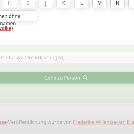
H
I
J
K
L
M
N
hen ohne
hnamen
olke)
Gehe zu Person
mse
-Veröffentlichung wurde von
Frederike Willemse-van D