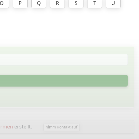
O
P
Q
R
S
T
U
iermen
erstellt.
nimm Kontakt auf