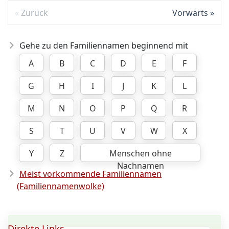
Zurück
Vorwärts
Gehe zu den Familiennamen beginnend mit
A
B
C
D
E
F
G
H
I
J
K
L
M
N
O
P
Q
R
S
T
U
V
W
X
Y
Z
Menschen ohne
Nachnamen
Meist vorkommende Familiennamen
(Familiennamenwolke)
Direkte Links ...