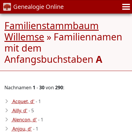
Genealogie Online
Familienstammbaum
Willemse
» Familiennamen
mit dem
Anfangsbuchstaben
A
Nachnamen
1
-
30
von
290
:
Acquet, d'
- 1
Ailly, d'
- 5
Alencon, d'
- 1
Anjou, d'
- 1