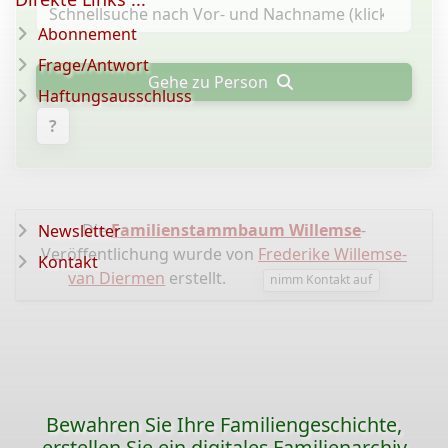
Abonnement
Frage/Antwort
Gehe zu Person
Haftungsausschluss
?
Die
Familienstammbaum Willemse
-
Newsletter
Veröffentlichung wurde von
Frederike Willemse-
Kontakt
van Diermen
erstellt.
nimm Kontakt auf
Bewahren Sie Ihre Familiengeschichte,
erstellen Sie ein digitales Familienarchiv