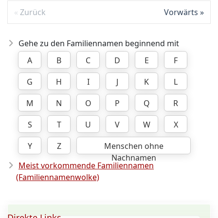
Zurück
Vorwärts
Gehe zu den Familiennamen beginnend mit
A
B
C
D
E
F
G
H
I
J
K
L
M
N
O
P
Q
R
S
T
U
V
W
X
Y
Z
Menschen ohne
Nachnamen
Meist vorkommende Familiennamen
(Familiennamenwolke)
Direkte Links ...