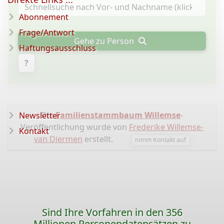
Abonnement
Frage/Antwort
Gehe zu Person
Haftungsausschluss
?
Die
Familienstammbaum Willemse
-
Newsletter
Veröffentlichung wurde von
Frederike Willemse-
Kontakt
van Diermen
erstellt.
nimm Kontakt auf
Sind Ihre Vorfahren in den 356
Millionen Personendatensätzen zu