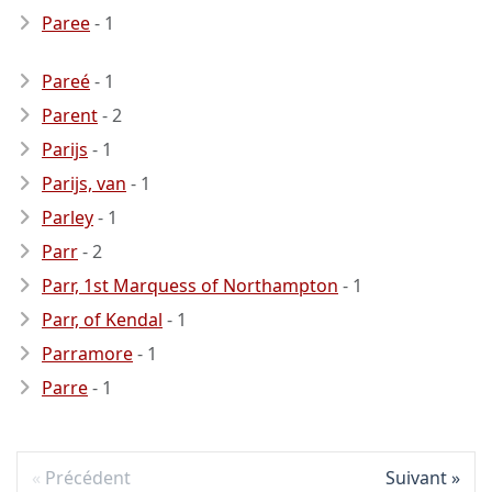
Paree
- 1
Pareé
- 1
Parent
- 2
Parijs
- 1
Parijs, van
- 1
Parley
- 1
Parr
- 2
Parr, 1st Marquess of Northampton
- 1
Parr, of Kendal
- 1
Parramore
- 1
Parre
- 1
Précédent
Suivant