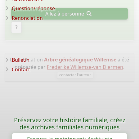
Question/réponse
Allez à personne
Renonciation
?
La publication
Arbre généalogique Willemse
a été
Bulletin
préparée par
Frederike Willemse-van Diermen
.
Contact
contacter l'auteur
Préservez votre histoire familiale, créez
des archives familiales numériques