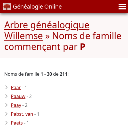
Généalogie Online
Arbre généalogique
Willemse
» Noms de famille
commençant par
P
Noms de famille
1
-
30
de
211
:
Paar
- 1
Paauw
- 2
Paay
- 2
Pabst, van
- 1
Paets
- 1