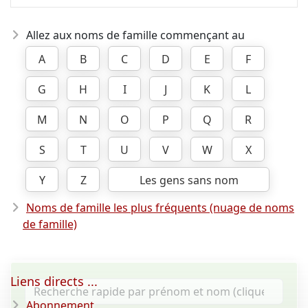
Allez aux noms de famille commençant au
A
B
C
D
E
F
G
H
I
J
K
L
M
N
O
P
Q
R
S
T
U
V
W
X
Y
Z
Les gens sans nom
Noms de famille les plus fréquents (nuage de noms
de famille)
Liens directs ...
Abonnement