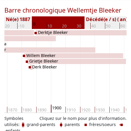
Barre chronologique Wellemtje Bleeker
Né(e) 1887
Décédé(e / s) ( an)
0
-20
-10
10
20
30
40
50
60
Derktje Bleeker
mta
ker
Willem Bleeker
Grietje Bleeker
Derk Bleeker
1900
60
1870
1880
1890
1910
1920
1930
1940
19
Symboles
Cliquez sur le nom pour plus d'information.
utilisés:
grand-parents
parents
frères/soeurs
enfants