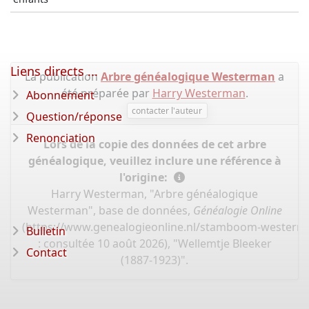
Liens directs ...
La publication
Arbre généalogique Westerman
a
été préparée par
Harry Westerman
.
Abonnement
contacter l'auteur
Question/réponse
Renonciation
Lors de la copie des données de cet arbre
généalogique, veuillez inclure une référence à
l'origine:
Harry Westerman, "Arbre généalogique
Westerman", base de données,
Généalogie Online
(
https://www.genealogieonline.nl/stamboom-westerm
Bulletin
: consultée 10 août 2026), "Wellemtje Bleeker
Contact
(1887-1923)".