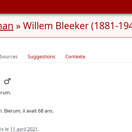
man
»
Willem Bleeker (1881-19
Sources
Suggestions
Contexte
r
erum.
Bierum, il avait 68 ans.
is le
11 avril 2021
.