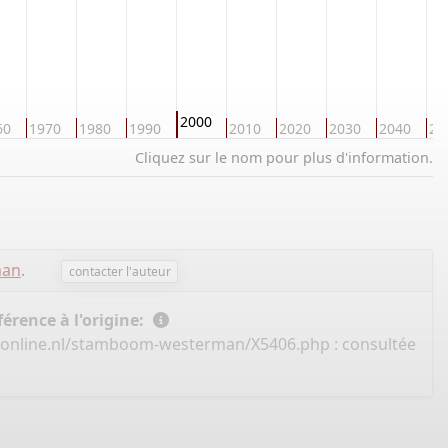
2000
60
1970
1980
1990
2010
2020
2030
2040
20
Cliquez sur le nom pour plus d'information.
man
.
contacter l'auteur
érence à l'origine:
eonline.nl/stamboom-westerman/X5406.php
: consultée