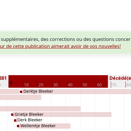
supplémentaires, des corrections ou des questions concer
eur de cette publication aimerait avoir de vos nouvelles!
1881
Décédé(e /
0
0
10
20
30
40
50
60
70
80
Derktje Bleeker
Grietje Bleeker
Derk Bleeker
Wellemtje Bleeker