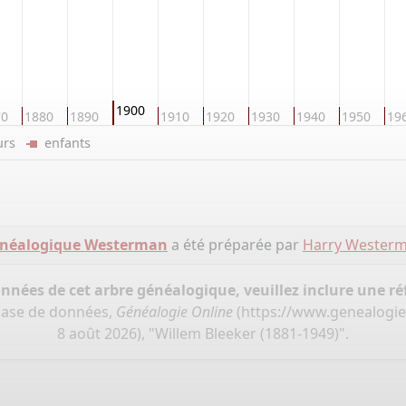
1900
70
1880
1890
1910
1920
1930
1940
1950
19
eurs
enfants
énéalogique Westerman
a été préparée par
Harry Wester
onnées de cet arbre généalogique, veuillez inclure une réf
base de données,
Généalogie Online
(
https://www.genealogi
8 août 2026), "Willem Bleeker (1881-1949)".