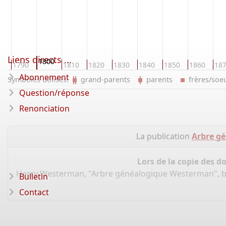
Liens directs ...
1800
0
1790
1810
1820
1830
1840
1850
1860
18
Abonnement
Symboles utilisés:
grand-parents
parents
frères/so
Question/réponse
Renonciation
La publication
Arbre g
Lors de la copie des d
Harry Westerman, "Arbre généalogique Westerman", 
Bulletin
Contact