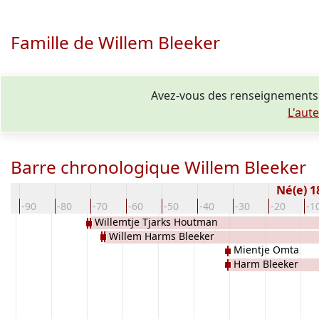
Famille de Willem Bleeker
Avez-vous des renseignements 
L'aut
Barre chronologique Willem Bleeker
Né(e) 
00
-90
-80
-70
-60
-50
-40
-30
-20
-1
Willemtje Tjarks Houtman
Willem Harms Bleeker
Mientje Omta
Harm Bleeker