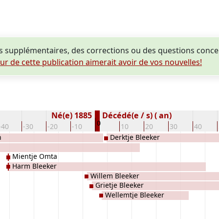
 supplémentaires, des corrections ou des questions conce
eur de cette publication aimerait avoir de vos nouvelles!
Né(e) 1885
Décédé(e / s) ( an)
0
-40
-30
-20
-10
10
20
30
40
n
Derktje Bleeker
Mientje Omta
Harm Bleeker
Willem Bleeker
Grietje Bleeker
Wellemtje Bleeker