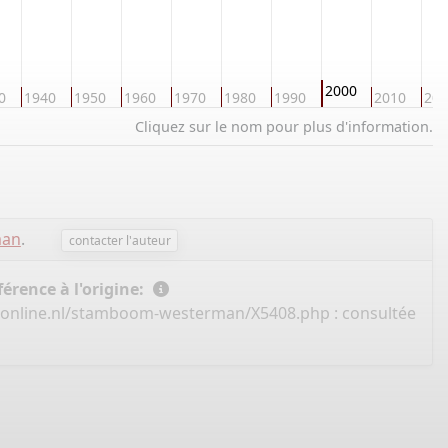
2000
0
1940
1950
1960
1970
1980
1990
2010
202
Cliquez sur le nom pour plus d'information.
man
.
contacter l'auteur
érence à l'origine:
eonline.nl/stamboom-westerman/X5408.php
: consultée