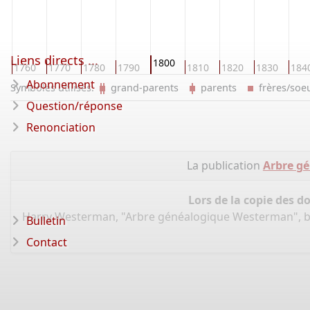
Liens directs ...
1800
0
1760
1770
1780
1790
1810
1820
1830
184
Abonnement
Symboles utilisés:
grand-parents
parents
frères/so
Question/réponse
Renonciation
La publication
Arbre g
Lors de la copie des d
Harry Westerman, "Arbre généalogique Westerman", 
Bulletin
Contact