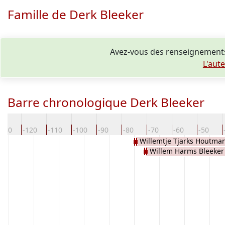
Famille de Derk Bleeker
Avez-vous des renseignements
L'aut
Barre chronologique Derk Bleeker
-130
-120
-110
-100
-90
-80
-70
-60
-50
Willemtje Tjarks Houtma
Willem Harms Bleeker