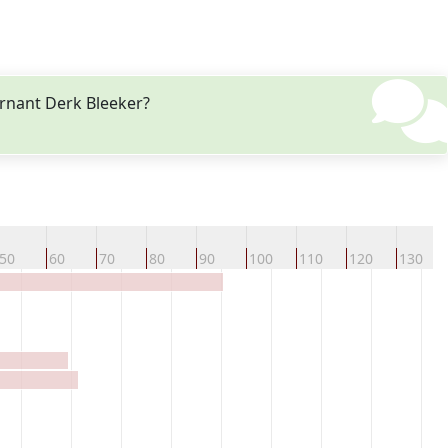
rnant Derk Bleeker?
50
60
70
80
90
100
110
120
130