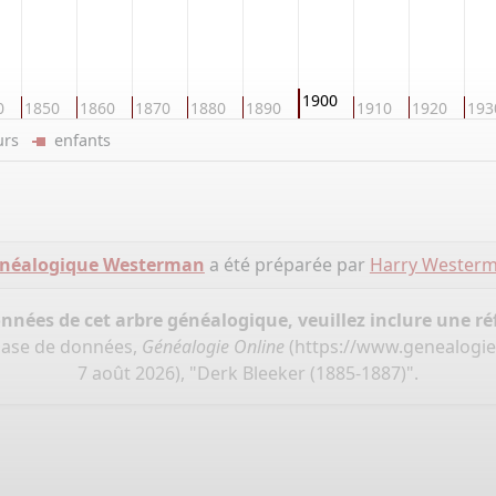
1900
0
1850
1860
1870
1880
1890
1910
1920
193
eurs
enfants
énéalogique Westerman
a été préparée par
Harry Wester
onnées de cet arbre généalogique, veuillez inclure une réf
base de données,
Généalogie Online
(
https://www.genealogi
7 août 2026), "Derk Bleeker (1885-1887)".