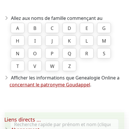
Allez aux noms de famille commençant au
A
B
C
D
E
G
H
I
J
K
L
M
N
O
P
Q
R
S
T
V
W
Z
Afficher les informations que Genealogie Online a
concernant le patronyme Goudappel
.
Liens directs ...