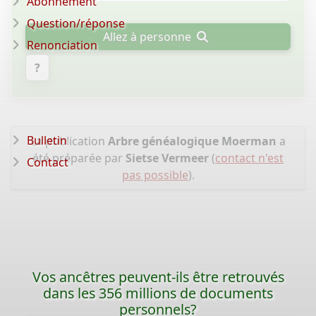
Abonnement
Question/réponse
Allez à personne
Renonciation
?
Bulletin
La publication
Arbre généalogique Moerman
a
été préparée par
Sietse Vermeer
(
contact n'est
Contact
pas possible
).
Vos ancêtres peuvent-ils être retrouvés
dans les 356 millions de documents
personnels?