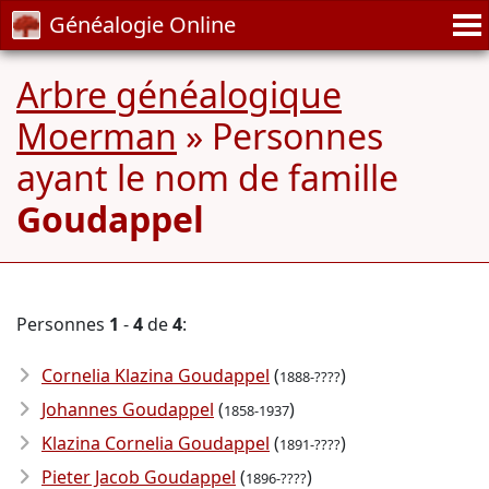
Généalogie Online
Arbre généalogique
Moerman
» Personnes
ayant le nom de famille
Goudappel
Personnes
1
-
4
de
4
:
Cornelia Klazina Goudappel
(
)
1888-????
Johannes Goudappel
(
)
1858-1937
Klazina Cornelia Goudappel
(
)
1891-????
Pieter Jacob Goudappel
(
)
1896-????