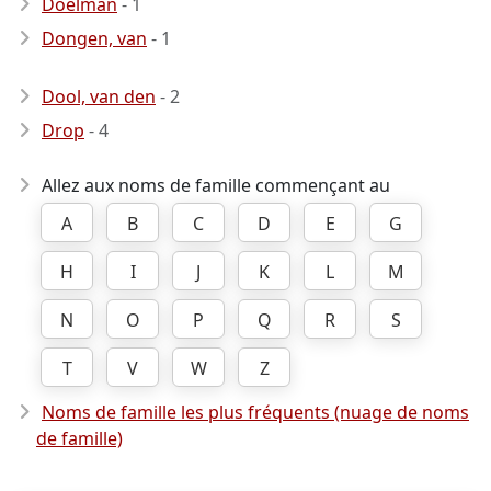
Doelman
- 1
Dongen, van
- 1
Dool, van den
- 2
Drop
- 4
Allez aux noms de famille commençant au
A
B
C
D
E
G
H
I
J
K
L
M
N
O
P
Q
R
S
T
V
W
Z
Noms de famille les plus fréquents (nuage de noms
de famille)