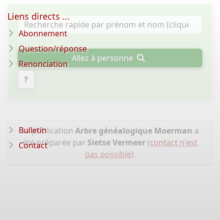
Liens directs ...
Abonnement
Question/réponse
Allez à personne
Renonciation
?
Bulletin
La publication
Arbre généalogique Moerman
a
été préparée par
Sietse Vermeer
(
contact n'est
Contact
pas possible
).