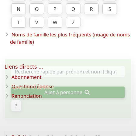
N
O
P
Q
R
S
T
V
W
Z
Noms de famille les plus fréquents (nuage de noms
de famille)
Liens directs ...
Abonnement
Question/réponse
Allez à personne
Renonciation
?