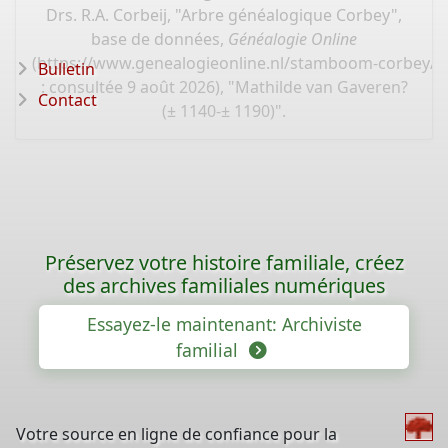
Drs. R.A. Corbeij, "Arbre généalogique Corbey",
base de données,
Généalogie Online
(
https://www.genealogieonline.nl/stamboom-corbey/I
Bulletin
: consultée 9 août 2026), "Mathilde van Gaveren?
Contact
(± 1140-± 1190)".
Préservez votre histoire familiale, créez
des archives familiales numériques
Essayez-le maintenant: Archiviste
familial
Votre source en ligne de confiance pour la