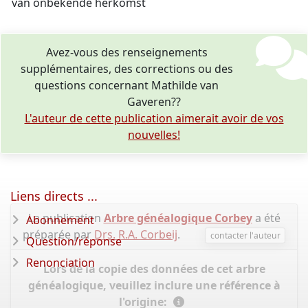
van onbekende herkomst
Avez-vous des renseignements
supplémentaires, des corrections ou des
questions concernant Mathilde van
Gaveren??
L'auteur de cette publication aimerait avoir de vos
nouvelles!
Liens directs ...
La publication
Arbre généalogique Corbey
a été
Abonnement
préparée par
Drs. R.A. Corbeij
.
contacter l'auteur
Question/réponse
Renonciation
Lors de la copie des données de cet arbre
généalogique, veuillez inclure une référence à
l'origine: