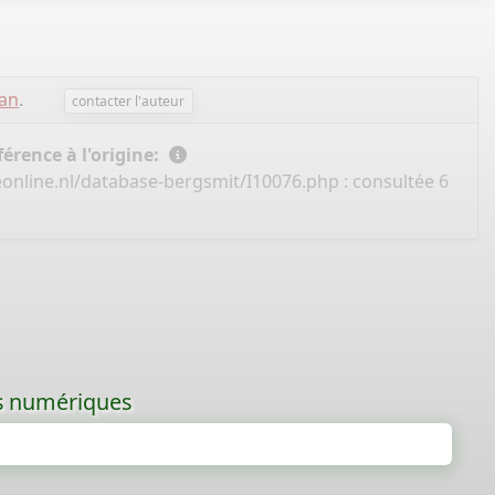
an
.
contacter l'auteur
érence à l'origine:
online.nl/database-bergsmit/I10076.php
: consultée 6
les numériques