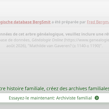
gische database BergSmit
a été préparée par
Fred Bergm
onnées de cet arbre généalogique, veuillez inclure une réf
base de données,
Généalogie Online
(
https://www.genealogie
août 2026), "Mathilde van Gaveren? (± 1140-± 1190)".
re histoire familiale, créez des archives familia
Essayez-le maintenant: Archiviste familial