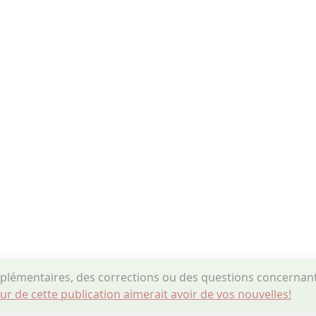
lémentaires, des corrections ou des questions concernan
eur de cette publication aimerait avoir de vos nouvelles!