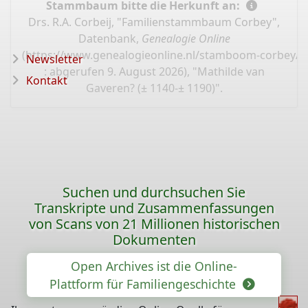
Stammbaum bitte die Herkunft an:
Drs. R.A. Corbeij, "Familienstammbaum Corbey",
Datenbank,
Genealogie Online
(
https://www.genealogieonline.nl/stamboom-corbey/I
Newsletter
: abgerufen 9. August 2026), "Mathilde van
Kontakt
Gaveren? (± 1140-± 1190)".
Suchen und durchsuchen Sie
Transkripte und Zusammenfassungen
von Scans von 21 Millionen historischen
Dokumenten
Open Archives ist die Online-
Plattform für Familiengeschichte