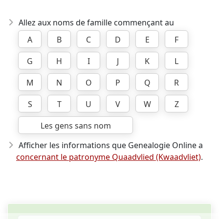
Allez aux noms de famille commençant au
A
B
C
D
E
F
G
H
I
J
K
L
M
N
O
P
Q
R
S
T
U
V
W
Z
Les gens sans nom
Afficher les informations que Genealogie Online a
concernant le patronyme Quaadvlied (Kwaadvliet)
.