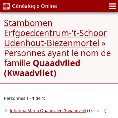
Généalogie Online
Stambomen
Erfgoedcentrum-'t-Schoor
Udenhout-Biezenmortel
»
Personnes ayant le nom de
famille
Quaadvlied
(Kwaadvliet)
Personnes
1
-
1
de
1
:
Johanna Maria Quaadvlied (Kwaadvliet)
(
)
????-1853