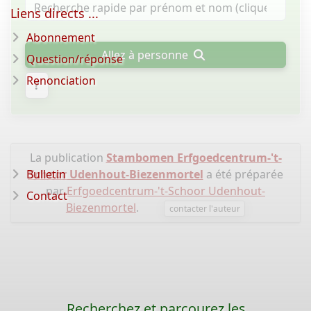
Liens directs ...
Abonnement
Allez à personne
Question/réponse
Renonciation
?
La publication
Stambomen Erfgoedcentrum-'t-
Bulletin
Schoor Udenhout-Biezenmortel
a été préparée
par
Erfgoedcentrum-'t-Schoor Udenhout-
Contact
Biezenmortel
.
contacter l'auteur
Recherchez et parcourez les