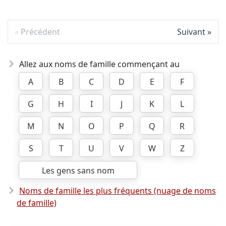
Précédent
Suivant
Allez aux noms de famille commençant au
A
B
C
D
E
F
G
H
I
J
K
L
M
N
O
P
Q
R
S
T
U
V
W
Z
Les gens sans nom
Noms de famille les plus fréquents (nuage de noms
de famille)