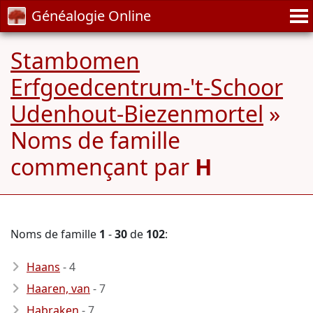
Généalogie Online
Stambomen
Erfgoedcentrum-'t-Schoor
Udenhout-Biezenmortel
»
Noms de famille
commençant par
H
Noms de famille
1
-
30
de
102
:
Haans
- 4
Haaren, van
- 7
Habraken
- 7