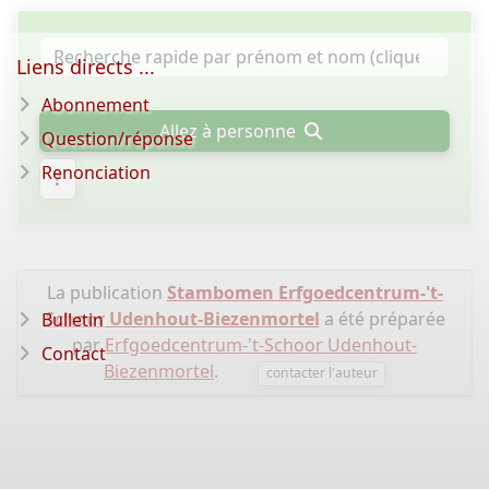
Liens directs ...
Abonnement
Allez à personne
Question/réponse
Renonciation
?
La publication
Stambomen Erfgoedcentrum-'t-
Schoor Udenhout-Biezenmortel
a été préparée
Bulletin
par
Erfgoedcentrum-'t-Schoor Udenhout-
Contact
Biezenmortel
.
contacter l'auteur