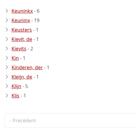
Keuninkx
- 6
Keuninx
- 19
Keusters
- 1
Kievit, de
- 1
Kievits
- 2
Kin
- 1
Kinderen, der
- 1
Kleijn, de
- 1
Klijn
- 5
Klis
- 1
Précédent