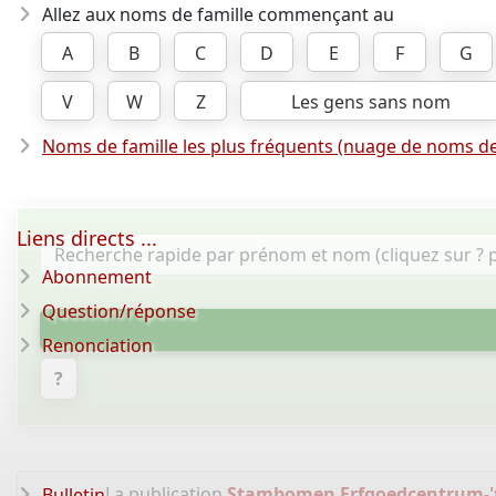
Allez aux noms de famille commençant au
A
B
C
D
E
F
G
V
W
Z
Les gens sans nom
Noms de famille les plus fréquents (nuage de noms de
Liens directs ...
Abonnement
Question/réponse
Renonciation
?
La publication
Stambomen Erfgoedcentrum-'t
Bulletin