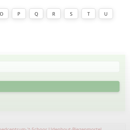
O
P
Q
R
S
T
U
oedcentrum-'t-Schoor Udenhout-Biezenmortel
.