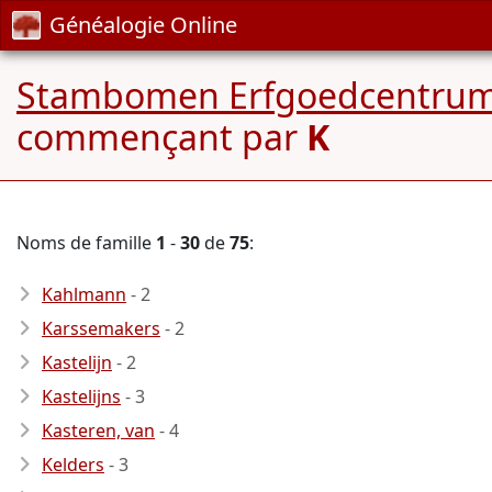
Généalogie Online
Stambomen Erfgoedcentrum-
commençant par
K
Noms de famille
1
-
30
de
75
:
Kahlmann
- 2
Karssemakers
- 2
Kastelijn
- 2
Kastelijns
- 3
Kasteren, van
- 4
Kelders
- 3