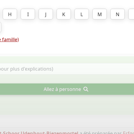
H
I
J
K
L
M
N
 famille)
Allez à personne
-Schoor Udenhout-Biezenmortel
a été préparée par
Erfg