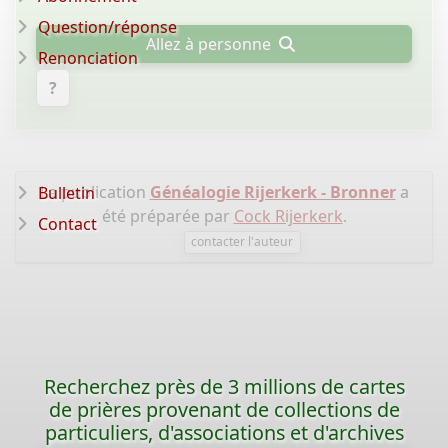
Question/réponse
Allez à personne
Renonciation
?
La publication
Généalogie Rijerkerk - Bronner
a
Bulletin
été préparée par
Cock Rijerkerk
.
Contact
contacter l'auteur
Recherchez près de 3 millions de cartes
de prières provenant de collections de
particuliers, d'associations et d'archives