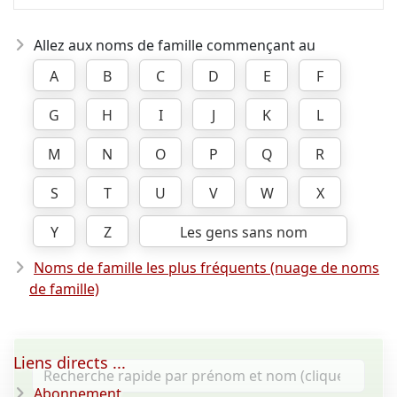
Allez aux noms de famille commençant au
A
B
C
D
E
F
G
H
I
J
K
L
M
N
O
P
Q
R
S
T
U
V
W
X
Y
Z
Les gens sans nom
Noms de famille les plus fréquents (nuage de noms
de famille)
Liens directs ...
Abonnement