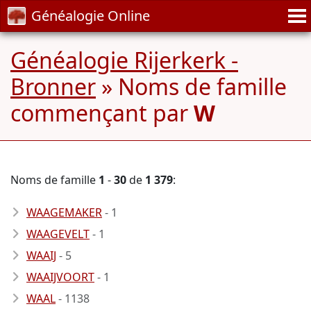
Généalogie Online
Généalogie Rijerkerk -
Bronner
» Noms de famille
commençant par
W
Noms de famille
1
-
30
de
1 379
:
WAAGEMAKER
- 1
WAAGEVELT
- 1
WAAIJ
- 5
WAAIJVOORT
- 1
WAAL
- 1138