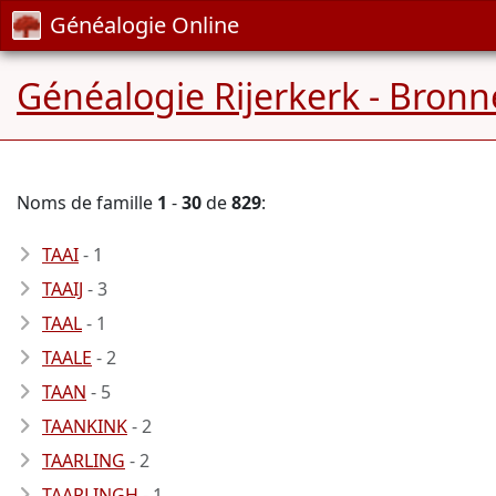
Généalogie Online
Généalogie Rijerkerk - Bronn
Noms de famille
1
-
30
de
829
:
TAAI
- 1
TAAIJ
- 3
TAAL
- 1
TAALE
- 2
TAAN
- 5
TAANKINK
- 2
TAARLING
- 2
TAARLINGH
- 1