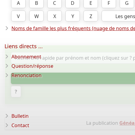
A
B
C
D
E
F
G
V
W
X
Y
Z
Les gen
Noms de famille les plus fréquents (nuage de noms de
Liens directs ...
Abonnement
Question/réponse
Renonciation
?
Bulletin
La publication
Généal
Contact