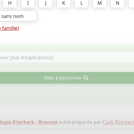
H
I
J
K
L
M
N
s sans nom
 famille)
Allez à personne
ogie Rijerkerk - Bronner
a été préparée par
Cock Rijerker