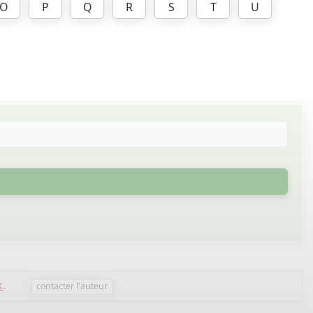
O
P
Q
R
S
T
U
k
.
contacter l'auteur