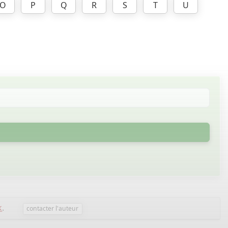
O
P
Q
R
S
T
U
k
.
contacter l'auteur