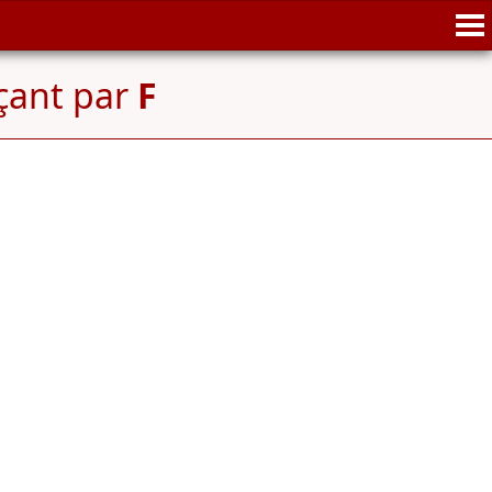
çant par
F