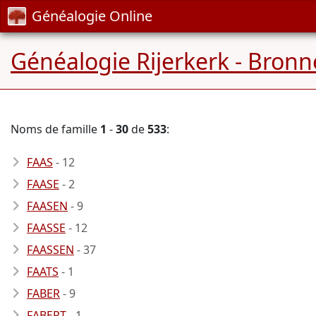
Généalogie Online
Généalogie Rijerkerk - Bronn
Noms de famille
1
-
30
de
533
:
FAAS
- 12
FAASE
- 2
FAASEN
- 9
FAASSE
- 12
FAASSEN
- 37
FAATS
- 1
FABER
- 9
FABERT
- 1