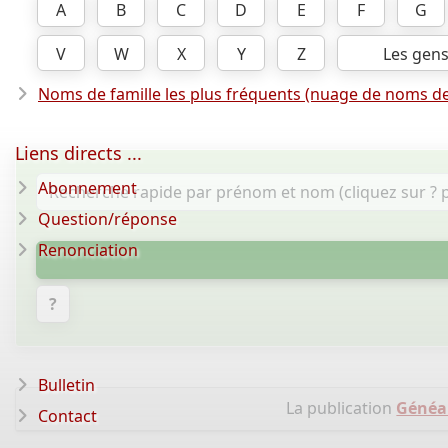
A
B
C
D
E
F
G
V
W
X
Y
Z
Les gen
Noms de famille les plus fréquents (nuage de noms de
Liens directs ...
Abonnement
Question/réponse
Renonciation
?
Bulletin
La publication
Généal
Contact