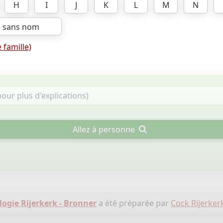
H
I
J
K
L
M
N
s sans nom
 famille)
Allez à personne
ogie Rijerkerk - Bronner
a été préparée par
Cock Rijerker