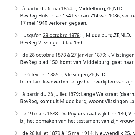
à partir du
6 mai 1864
: -, Middelburg,ZE,NLD.
BevReg Hulst blad 154 FS scan 714 van 1086, vertr
17 mei 1940 verloren gegaan.
jusqu'en
28 octobre 1878
: -, Middelburg,ZE,NLD.
BevReg Vlissingen blad 150
de
28 octobre 1878
à
27 janvier 1879
: -, Vlissinge
BevReg blad 150, komt van Middelburg, gaat naar
le
6 février 1885
: -, Vlissingen,ZE,NLD.
bron familieadvertentie tgv het overlijden van zi
à partir du
28 juillet 1879
: Lange Walstraat [daarna
BevReg, komt uit Middelberg, woont Vlissingen La
le
19 mars 1888
: De Ruyterstraat wijk L nr 130, Vl
bij het opmaken van het testament van zijn vrouw
de
28 juillet 1879
à
15 mai 1914
: Nieuwendijk 25, 