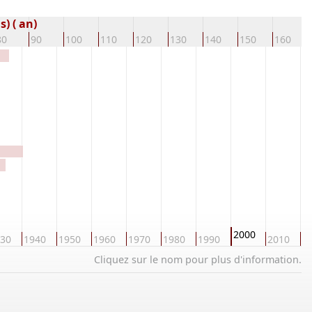
) ( an)
80
90
100
110
120
130
140
150
160
2000
30
1940
1950
1960
1970
1980
1990
2010
2
Cliquez sur le nom pour plus d'information.