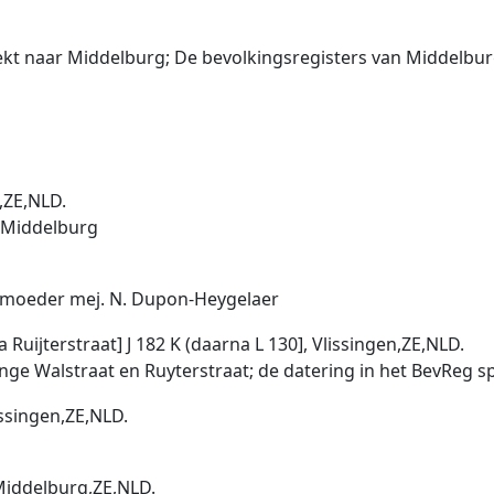
ekt naar Middelburg; De bevolkingsregisters van Middelburg
n,ZE,NLD.
 Middelburg
jn moeder mej. N. Dupon-Heygelaer
 Ruijterstraat] J 182 K (daarna L 130], Vlissingen,ZE,NLD.
nge Walstraat en Ruyterstraat; de datering in het BevReg 
issingen,ZE,NLD.
Middelburg,ZE,NLD.