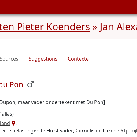
nten Pieter Koenders
»
Jan Ale
Sources
Suggestions
Contexte
 du Pon
s Dupon, maar vader ondertekent met Du Pon]
alias)
rland
.
ecte belastingen te Hulst vader; Cornelis de Lozene 61jr di