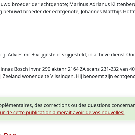
ehuwd broeder der echtgenote; Marinus Adrianus Klittenbe
urg behuwd broeder der echtgenote; Johannes Matthijs Hof
 Advies mc + vrijgesteld: vrijgesteld; in actieve dienst Ond
Swinnas Bosch invnr 290 aktenr 2164 ZA scans 231-232 van 4
j Zeeland wonende te Vlissingen. Hij benoemt zijn echtgeno
plémentaires, des corrections ou des questions concernan
eur de cette publication aimerait avoir de vos nouvelles!