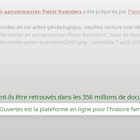
 en aanverwanten Pieter Koenders
a été préparée par
Piet
onnées de cet arbre généalogique, veuillez inclure une réf
ilierelaties en aanverwanten Pieter Koenders", base de do
ierelaties-pieter-koenders/I2061.php
: consultée 7 août 202
t-ils être retrouvés dans les 356 millions de d
Ouvertes est la plateforme en ligne pour l'histoire fam