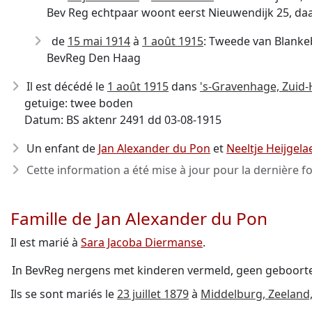
Bev Reg echtpaar woont eerst Nieuwendijk 25, da
de
15 mai 1914
à
1 août 1915
: Tweede van Blanke
BevReg Den Haag
Il est décédé le
1 août 1915
dans
's-Gravenhage, Zuid-
getuige: twee boden
Datum: BS aktenr 2491 dd 03-08-1915
Un enfant de
Jan Alexander du Pon
et
Neeltje Heijgela
Cette information a été mise à jour pour la dernière fo
Famille de Jan Alexander du Pon
Il est marié à
Sara Jacoba Diermanse
.
In BevReg nergens met kinderen vermeld, geen geboorte
Ils se sont mariés le
23 juillet 1879
à
Middelburg, Zeeland