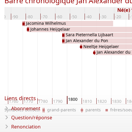
Barre chronologique Jan Alexander d
Né(e)
100
-90
-80
-70
-60
-50
-40
-30
-20
-
Jacomina Wilhelmus
Johannes Heijgelaar
Sara Pieternella Lijbaart
Jan Alexander du Pon
Neeltje Heijgelaer
Jan Alexander du
Liens directs ...
1800
50
1760
1770
1780
1790
1810
1820
1830
18
Abonnement
Symboles utilisés:
grand-parents
parents
frères/so
Question/réponse
Renonciation