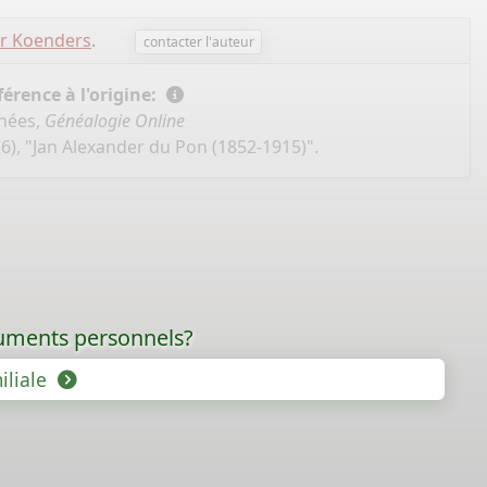
er Koenders
.
contacter l'auteur
érence à l'origine:
nnées,
Généalogie Online
6), "Jan Alexander du Pon (1852-1915)".
ocuments personnels?
iliale