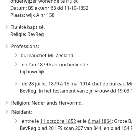
onderwijzer wonende te Hulst
Datum: BS aktenr 68 dd 11-10-1852
Plaats: wijk A nr 158
Il a été baptisé.
Religie: BevReg
Professions:
bureauchef Mij Zeeland.
en l'an 1879 kantoorbediende.
bij huwelijk
de
28 juillet 1879
à
15 mai 1914
chef de bureau Mi
BevReg. In het testament van zijn vrouw dd 19-03
Religion: Nederlands Hervormd.
Résidant:
entre le
11 octobre 1852
et le
6 mai 1864
: Grote B
BevReg blad 201 FS scan 207 van 844, en blad 154 