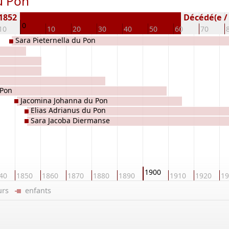
u Pon
 1852
Décédé(e / s
0
10
10
20
30
40
50
60
70
Sara Pieternella du Pon
 Pon
Jacomina Johanna du Pon
Elias Adrianus du Pon
Sara Jacoba Diermanse
1900
40
1850
1860
1870
1880
1890
1910
1920
19
eurs
enfants