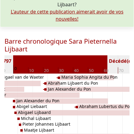
Lijbaart?
L'auteur de cette publication aimerait avoir de vos
nouvelles!
Barre chronologique Sara Pieternella
Lijbaart
 1797
Décédé(e / 
0
-10
10
20
30
40
50
60
70
Abigael van de Waeter
Maria Sophia Angita du Pon
Abraham Lijbaert du Pon
art
Jan Alexander du Pon
sser
Jan Alexander du Pon
Abigel Liebaart
Abraham Lubertus du Pon
Abigael Lijbaard
Michal Lijbaart
Pieter Johannes Lijbaart
Maatje Lijbaart