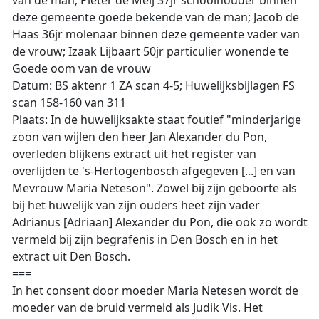
van de man; Pieter de Meij 37jr schoolhouder binnen
deze gemeente goede bekende van de man; Jacob de
Haas 36jr molenaar binnen deze gemeente vader van
de vrouw; Izaak Lijbaart 50jr particulier wonende te
Goede oom van de vrouw
Datum: BS aktenr 1 ZA scan 4-5; Huwelijksbijlagen FS
scan 158-160 van 311
Plaats: In de huwelijksakte staat foutief "minderjarige
zoon van wijlen den heer Jan Alexander du Pon,
overleden blijkens extract uit het register van
overlijden te 's-Hertogenbosch afgegeven [...] en van
Mevrouw Maria Neteson". Zowel bij zijn geboorte als
bij het huwelijk van zijn ouders heet zijn vader
Adrianus [Adriaan] Alexander du Pon, die ook zo wordt
vermeld bij zijn begrafenis in Den Bosch en in het
extract uit Den Bosch.
===
In het consent door moeder Maria Netesen wordt de
moeder van de bruid vermeld als Judik Vis. Het