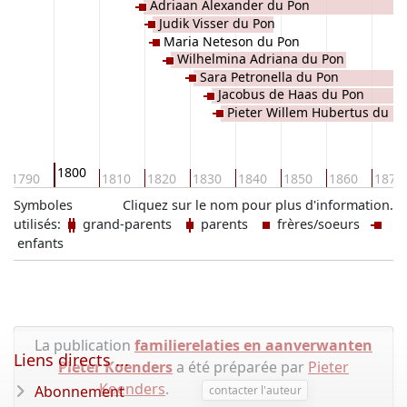
Adriaan Alexander du Pon
Judik Visser du Pon
Maria Neteson du Pon
Wilhelmina Adriana du Pon
Sara Petronella du Pon
Jacobus de Haas du Pon
Pieter Willem Hubertus du P
1800
1790
1810
1820
1830
1840
1850
1860
1870
Symboles
Cliquez sur le nom pour plus d'information.
utilisés:
grand-parents
parents
frères/soeurs
enfants
La publication
familierelaties en aanverwanten
Liens directs ...
Pieter Koenders
a été préparée par
Pieter
Koenders
.
Abonnement
contacter l'auteur