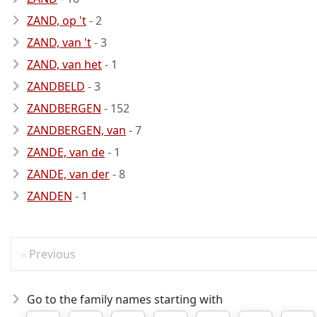
ZAND, op 't
- 2
ZAND, van 't
- 3
ZAND, van het
- 1
ZANDBELD
- 3
ZANDBERGEN
- 152
ZANDBERGEN, van
- 7
ZANDE, van de
- 1
ZANDE, van der
- 8
ZANDEN
- 1
Previous
Go to the family names starting with