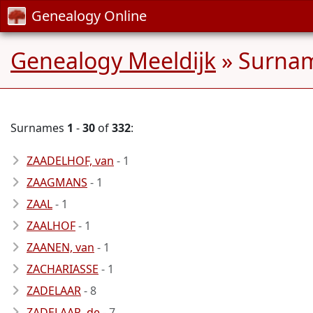
Genealogy Online
Genealogy Meeldijk
» Surnam
Surnames
1
-
30
of
332
:
ZAADELHOF, van
- 1
ZAAGMANS
- 1
ZAAL
- 1
ZAALHOF
- 1
ZAANEN, van
- 1
ZACHARIASSE
- 1
ZADELAAR
- 8
ZADELAAR, de
- 7