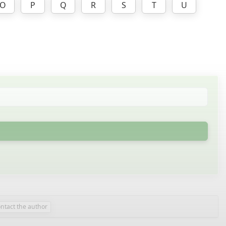
O
P
Q
R
S
T
U
ntact the author