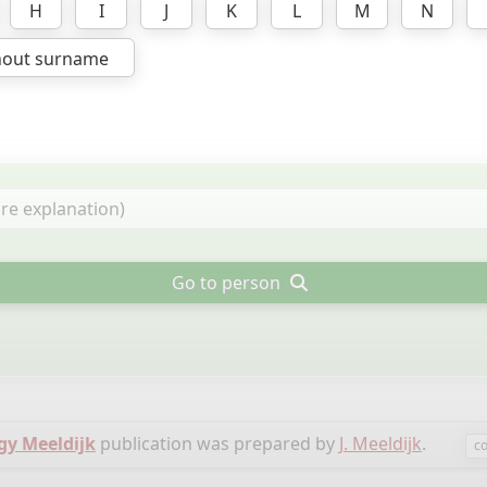
H
I
J
K
L
M
N
hout surname
Go to person
gy Meeldijk
publication was prepared by
J. Meeldijk
.
co