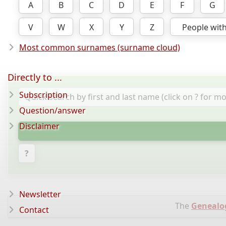
A
B
C
D
E
F
G
V
W
X
Y
Z
People wit
Most common surnames (surname cloud)
Directly to ...
Subscription
Question/answer
Disclaimer
?
Newsletter
The
Genealo
Contact