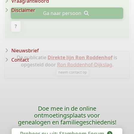
Vraag/antwoord
Disclaimer
Ga naar persoon
?
Nieuwsbrief
De publicatie
Direkte lijn Ron Roddenhof
is
Contact
opgesteld door
Ron Roddenhof-Dijkslag
.
neem contact op
Doe mee in de online
ontmoetingsplaats voor
genealogen en familiegeschiedenis!
Probeer nu uit: Stamboom Forum