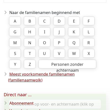
Naar de familienamen beginnend met
A
B
C
D
E
F
G
H
I
J
K
L
M
N
O
P
Q
R
S
T
U
V
W
X
Y
Z
Personen zonder
achternaam
Meest voorkomende familienamen
(familienaamwolk)
Direct naar ...
Abonnement