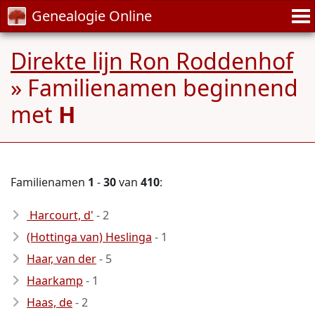
Genealogie Online
Direkte lijn Ron Roddenhof
» Familienamen beginnend
met
H
Familienamen
1
-
30
van
410
:
Harcourt, d'
- 2
(Hottinga van) Heslinga
- 1
Haar, van der
- 5
Haarkamp
- 1
Haas, de
- 2