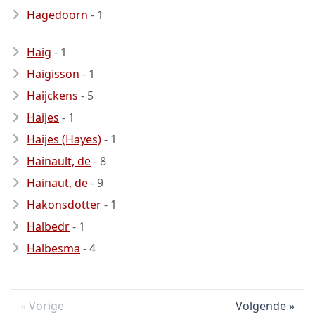
Hagedoorn
- 1
Haig
- 1
Haigisson
- 1
Haijckens
- 5
Haijes
- 1
Haijes (Hayes)
- 1
Hainault, de
- 8
Hainaut, de
- 9
Hakonsdotter
- 1
Halbedr
- 1
Halbesma
- 4
Vorige
Volgende