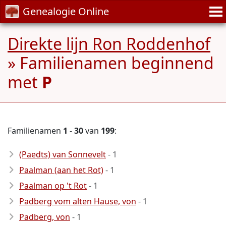
Genealogie Online
Direkte lijn Ron Roddenhof
» Familienamen beginnend
met
P
Familienamen
1
-
30
van
199
:
(Paedts) van Sonnevelt
- 1
Paalman (aan het Rot)
- 1
Paalman op 't Rot
- 1
Padberg vom alten Hause, von
- 1
Padberg, von
- 1