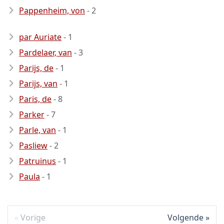
Pappenheim, von
- 2
par Auriate
- 1
Pardelaer, van
- 3
Parijs, de
- 1
Parijs, van
- 1
Paris, de
- 8
Parker
- 7
Parle, van
- 1
Pasliew
- 2
Patruinus
- 1
Paula
- 1
Vorige
Volgende