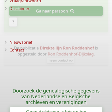
Vraag/antwoord
Disclaimer
Ga naar persoon
?
Nieuwsbrief
De publicatie
Direkte lijn Ron Roddenhof
is
Contact
opgesteld door
Ron Roddenhof-Dijkslag
.
neem contact op
Doorzoek de genealogische gegevens
van Nederlandse en Belgische
archieven en verenigingen
Open Archieven is hét online