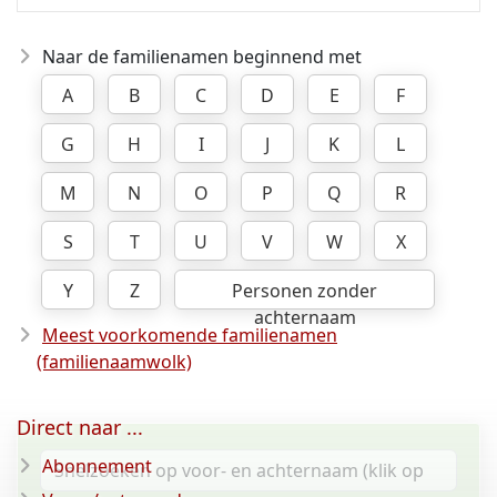
Naar de familienamen beginnend met
A
B
C
D
E
F
G
H
I
J
K
L
M
N
O
P
Q
R
S
T
U
V
W
X
Y
Z
Personen zonder
achternaam
Meest voorkomende familienamen
(familienaamwolk)
Direct naar ...
Abonnement