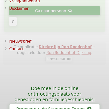
Vraag/antwoord
Disclaimer
Ga naar persoon
?
Nieuwsbrief
De publicatie
Direkte lijn Ron Roddenhof
is
Contact
opgesteld door
Ron Roddenhof-Dijkslag
.
neem contact op
Doe mee in de online
ontmoetingsplaats voor
genealogen en familiegeschiedenis!
Probeer nu uit: Stamboom Forum