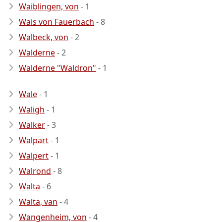
Waiblingen, von
- 1
Wais von Fauerbach
- 8
Walbeck, von
- 2
Walderne
- 2
Walderne "Waldron"
- 1
Wale
- 1
Waligh
- 1
Walker
- 3
Walpart
- 1
Walpert
- 1
Walrond
- 8
Walta
- 6
Walta, van
- 4
Wangenheim, von
- 4