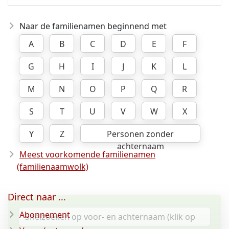
Naar de familienamen beginnend met
A
B
C
D
E
F
G
H
I
J
K
L
M
N
O
P
Q
R
S
T
U
V
W
X
Y
Z
Personen zonder
achternaam
Meest voorkomende familienamen
(familienaamwolk)
Direct naar ...
Abonnement