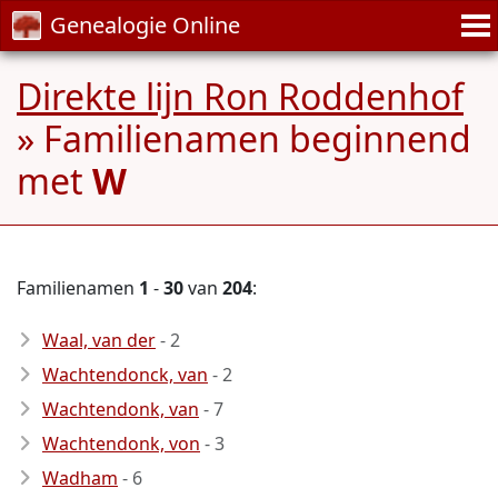
Genealogie Online
Direkte lijn Ron Roddenhof
» Familienamen beginnend
met
W
Familienamen
1
-
30
van
204
:
Waal, van der
- 2
Wachtendonck, van
- 2
Wachtendonk, van
- 7
Wachtendonk, von
- 3
Wadham
- 6