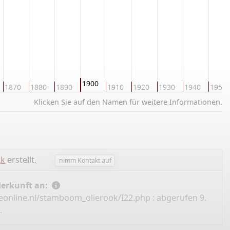
1900
1870
1880
1890
1910
1920
1930
1940
1950
Klicken Sie auf den Namen für weitere Informationen.
jk
erstellt.
nimm Kontakt auf
Herkunft an:
eonline.nl/stamboom_olierook/I22.php
: abgerufen 9.
.