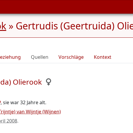
ok
»
Gertrudis (Geertruida) Oli
eziehung
Quellen
Vorschläge
Kontext
ida) Olierook
, sie war 32 Jahre alt.
rijntje) van Wijntje (Wijnen)
pril 2008
.