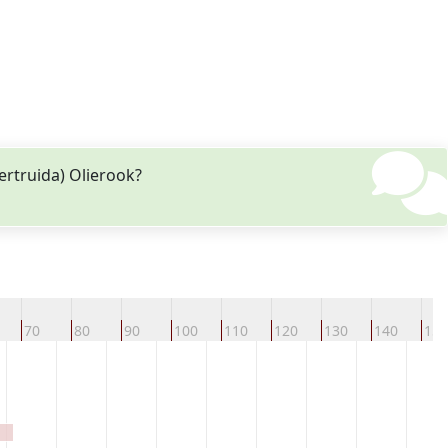
rtruida) Olierook?
70
80
90
100
110
120
130
140
150