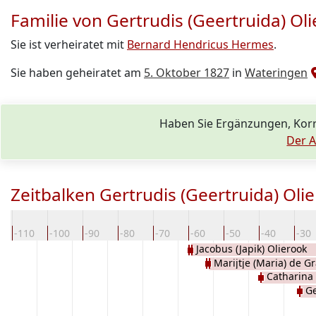
Familie von Gertrudis (Geertruida) Ol
Sie ist verheiratet mit
Bernard Hendricus Hermes
.
Sie haben geheiratet am
5. Oktober 1827
in
Wateringen
Haben Sie Ergänzungen, Korr
Der A
Zeitbalken Gertrudis (Geertruida) Oli
-110
-100
-90
-80
-70
-60
-50
-40
-30
Jacobus (Japik) Olierook
Marijtje (Maria) de G
Catharina 
Ge