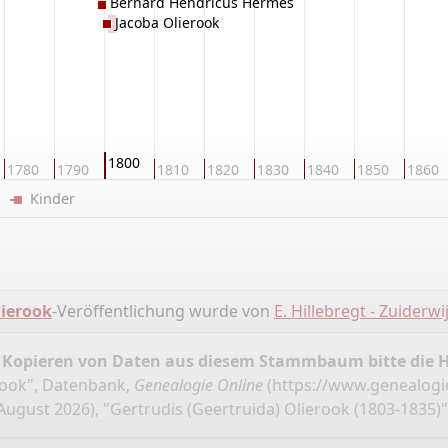
Bernard Hendricus Hermes
Jacoba Olierook
1800
1780
1790
1810
1820
1830
1840
1850
1860
er
Kinder
ierook
-Veröffentlichung wurde von
E. Hillebregt - Zuiderwi
 Kopieren von Daten aus diesem Stammbaum bitte die 
rook", Datenbank,
Genealogie Online
(
https://www.genealogi
August 2026), "Gertrudis (Geertruida) Olierook (1803-1835)"