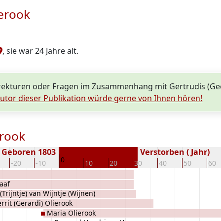
ierook
, sie war 24 Jahre alt.
ekturen oder Fragen im Zusammenhang mit Gertrudis (Gee
utor dieser Publikation würde gerne von Ihnen hören!
erook
Geboren 1803
Verstorben ( Jahr)
0
-20
-10
10
20
30
40
50
60
raaf
(Trijntje) van Wijntje (Wijnen)
rrit (Gerardi) Olierook
Maria Olierook