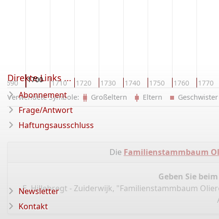
Direkte Links ...
1700
1690
1710
1720
1730
1740
1750
1760
1770
Abonnement
Verwendete Symbole:
Großeltern
Eltern
Geschwist
Frage/Antwort
Haftungsausschluss
Die
Familienstammbaum Ol
Geben Sie beim
E. Hillebregt - Zuiderwijk, "Familienstammbaum Olie
Newsletter
Kontakt