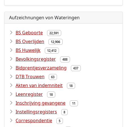
Aufzeichnungen von Wateringen
BS Geboorte
22,591
BS Overlijden
12,906
BS Huwelijk
12,412
Bevolkingsregister
488
Bidprentjesverzameling
437
DTB Trouwen
63
Akten van indemniteit
18
Leenregister
18
Inschrijving gevangene
11
Instellingsregisters
8
Correspondentie
5