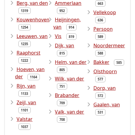
Berg, van den
Ammerlaan
663
1319
952
Vellekoop
Kouwenhoven
Heijningen,
636
van
1254
914
Persoon
Leeuwen, van
Vis
819
589
1235
Dijk, van
Noordermeer
Raaphorst
815
588
1222
Helm, van der
Bakker
585
Hoeven, van
805
Olsthoorn
der
1164
Wilk, van der
577
Rijn, van
751
Dorp, van
1133
Brabander
572
Zeijl, van
709
Gaalen, van
1101
Valk, van der
531
Valstar
708
1037