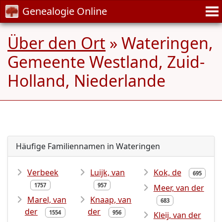
Genealogie Online
Über den Ort
» Wateringen,
Gemeente Westland, Zuid-
Holland, Niederlande
Häufige Familiennamen in Wateringen
Verbeek
Luijk, van
Kok, de
695
1757
957
Meer, van der
Marel, van
Knaap, van
683
der
der
1554
956
Kleij, van der