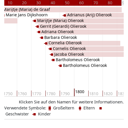
10
20
30
40
50
60
70
80
90
Marijtje (Maria) de Graaf
Marie Jans Dijkshoorn
Adrianus (Arij) Olierook
Marijtje (Maria) Olierook
Gerrit (Gerardi) Olierook
Adriana Olierook
Barbara Olierook
Cornelia Olierook
Cornelis Olierook
Jacoba Olierook
Bartholomeus Olierook
Bartholomeus Olierook
1800
1750
1760
1770
1780
1790
1810
1820
1830
Klicken Sie auf den Namen für weitere Informationen.
Verwendete Symbole:
Großeltern
Eltern
Geschwister
Kinder