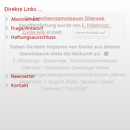
Direkte Links ...
Die
Familienstammbaum Olierook
-
Abonnement
Veröffentlichung wurde von
E. Hillebregt -
Frage/Antwort
Zuiderwijk
erstellt.
nimm Kontakt auf
Haftungsausschluss
Geben Sie beim Kopieren von Daten aus diesem
Stammbaum bitte die Herkunft an:
E. Hillebregt - Zuiderwijk, "Familienstammbaum
Olierook", Datenbank,
Genealogie Online
(
https://www.genealogieonline.nl/stamboom_olierook/
Newsletter
: abgerufen 7. August 2026), "Jacobus (Japik)
Kontakt
Olierook (1743-1833)".