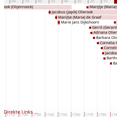
90
-80
-70
-60
-50
-40
-30
-20
-10
erook (Olijenroock)
Marijtje (Maria)
Jacobus (Japik) Olierook
Marijtje (Maria) de Graaf
Marie Jans Dijkshoorn
Gerrit (Gerard
Adriana Olie
Barbara Oli
Cornelia 
Corneli
Jacoba
Barth
Ba
Direkte Links ...
0
1710
1720
1730
1740
1750
1760
1770
1780
17