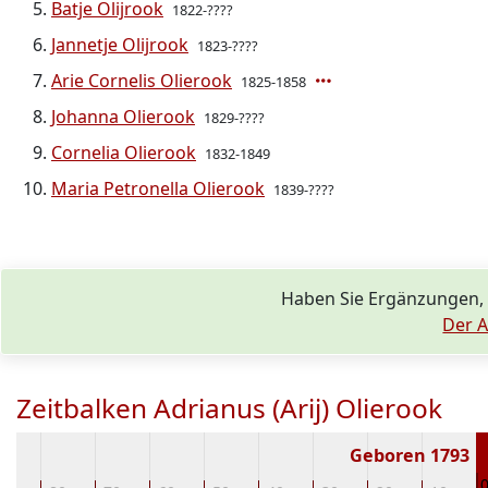
Batje Olijrook
1822-????
Jannetje Olijrook
1823-????
Arie Cornelis Olierook
1825-1858
Johanna Olierook
1829-????
Cornelia Olierook
1832-1849
Maria Petronella Olierook
1839-????
Haben Sie Ergänzungen, 
Der A
Zeitbalken Adrianus (Arij) Olierook
Geboren 1793