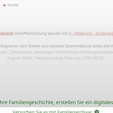
er
Kinder
ierook
-Veröffentlichung wurde von
E. Hillebregt - Zuiderwi
 Kopieren von Daten aus diesem Stammbaum bitte die 
rook", Datenbank,
Genealogie Online
(
https://www.genealogi
August 2026), "Adrianus (Arij) Olierook (1793-1878)".
re Familiengeschichte, erstellen Sie ein digitale
Versuchen Sie es mit Familienarchivar