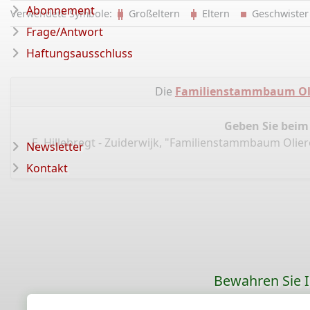
Abonnement
Verwendete Symbole:
Großeltern
Eltern
Geschwist
Frage/Antwort
Haftungsausschluss
Die
Familienstammbaum Ol
Geben Sie beim
E. Hillebregt - Zuiderwijk, "Familienstammbaum Olie
Newsletter
Kontakt
Bewahren Sie Ih