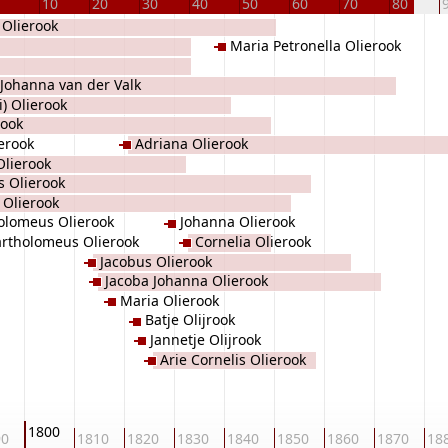
10
20
30
40
50
60
70
80
 Olierook
Maria Petronella Olierook
Johanna van der Valk
i) Olierook
rook
erook
Adriana Olierook
Olierook
s Olierook
 Olierook
olomeus Olierook
Johanna Olierook
rtholomeus Olierook
Cornelia Olierook
Jacobus Olierook
Jacoba Johanna Olierook
Maria Olierook
Batje Olijrook
Jannetje Olijrook
Arie Cornelis Olierook
1800
90
1810
1820
1830
1840
1850
1860
1870
18