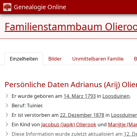
Genealogie Online
Familienstammbaum Oliero
Einzelheiten
Bilder
Unmittelbaren Familie
B
Persönliche Daten Adrianus (Arij) Oli
Er wurde geboren am
14. März 1793
in
Loosduinen
.
Beruf: Tuinier.
Er ist verstorben am
22. Dezember 1878
in
Loosduine
Ein Kind von
Jacobus (Japik) Olierook
und
Marijtje (Ma
Diese Information wurde zuletzt aktualisiert am
12. D