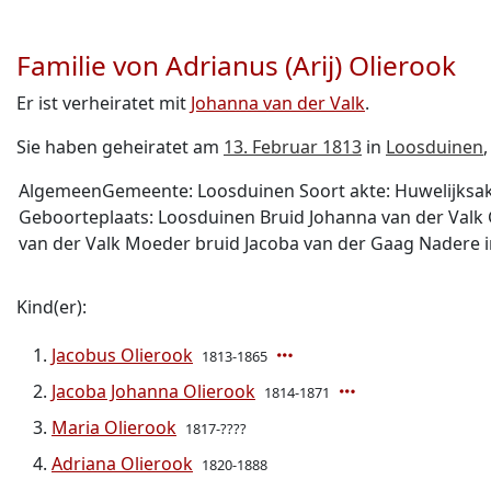
Familie von Adrianus (Arij) Olierook
Er ist verheiratet mit
Johanna van der Valk
.
Sie haben geheiratet am
13. Februar 1813
in
Loosduinen
,
AlgemeenGemeente: Loosduinen Soort akte: Huwelijksa
Geboorteplaats: Loosduinen Bruid Johanna van der Valk
van der Valk Moeder bruid Jacoba van der Gaag Nadere in
Kind(er):
Jacobus Olierook
1813-1865
Jacoba Johanna Olierook
1814-1871
Maria Olierook
1817-????
Adriana Olierook
1820-1888