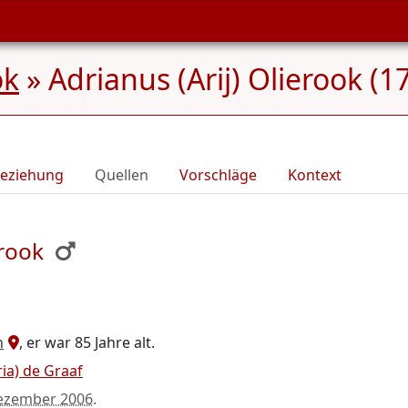
ok
»
Adrianus (Arij) Olierook (
eziehung
Quellen
Vorschläge
Kontext
erook
n
, er war 85 Jahre alt.
ria) de Graaf
ezember 2006
.