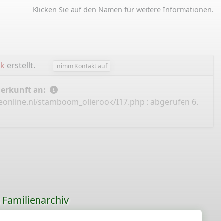
Klicken Sie auf den Namen für weitere Informationen.
jk
erstellt.
nimm Kontakt auf
Herkunft an:
eonline.nl/stamboom_olierook/I17.php
: abgerufen 6.
s Familienarchiv