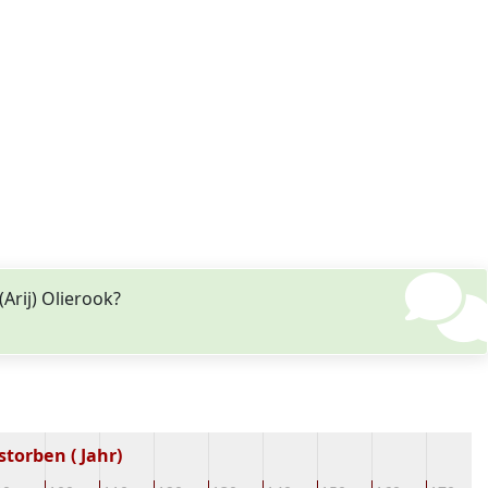
rij) Olierook?
torben ( Jahr)