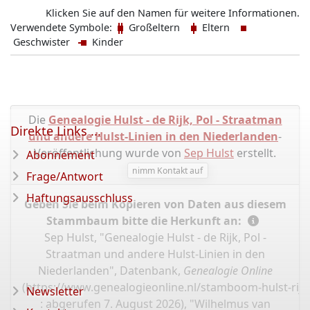
Klicken Sie auf den Namen für weitere Informationen.
Verwendete Symbole:
Großeltern
Eltern
Geschwister
Kinder
Die
Genealogie Hulst - de Rijk, Pol - Straatman
Direkte Links ...
und andere Hulst-Linien in den Niederlanden
-
Veröffentlichung wurde von
Sep Hulst
erstellt.
Abonnement
nimm Kontakt auf
Frage/Antwort
Haftungsausschluss
Geben Sie beim Kopieren von Daten aus diesem
Stammbaum bitte die Herkunft an:
Sep Hulst, "Genealogie Hulst - de Rijk, Pol -
Straatman und andere Hulst-Linien in den
Niederlanden", Datenbank,
Genealogie Online
(
https://www.genealogieonline.nl/stamboom-hulst-rijk
Newsletter
: abgerufen 7. August 2026), "Wilhelmus van