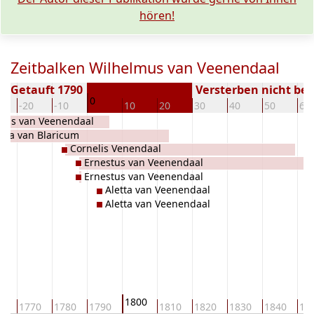
hören!
Zeitbalken Wilhelmus van Veenendaal
Getauft 1790
Versterben nicht be
0
-20
-10
10
20
30
40
50
60
dus van Veenendaal
elia van Blaricum
Cornelis Venendaal
Ernestus van Veenendaal
Ernestus van Veenendaal
Aletta van Veenendaal
Aletta van Veenendaal
1800
60
1770
1780
1790
1810
1820
1830
1840
18