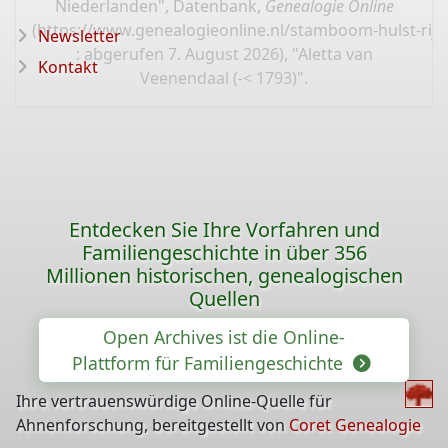
Niederlanden", Datenbank,
Genealogie Online
(
https://www.genealogieonline.nl/stamboom-hulst-rijk
Newsletter
: abgerufen 7. August 2026), "Aletta van
Kontakt
Veenendaal (-< 1793)".
Entdecken Sie Ihre Vorfahren und
Familiengeschichte in über 356
Millionen historischen, genealogischen
Quellen
Open Archives ist die Online-
Plattform für Familiengeschichte
Ihre vertrauenswürdige Online-Quelle für
Ahnenforschung, bereitgestellt von
Coret Genealogie