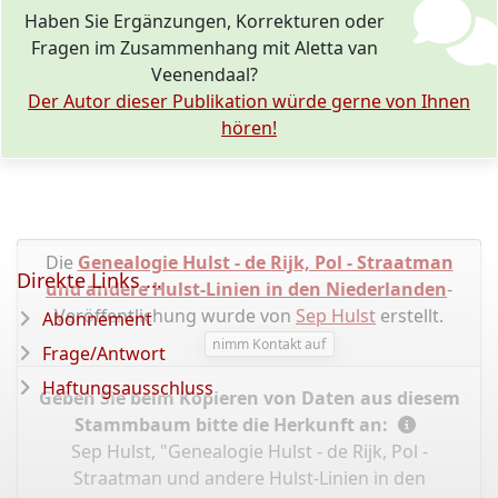
Haben Sie Ergänzungen, Korrekturen oder
Fragen im Zusammenhang mit Aletta van
Veenendaal?
Der Autor dieser Publikation würde gerne von Ihnen
hören!
Die
Genealogie Hulst - de Rijk, Pol - Straatman
Direkte Links ...
und andere Hulst-Linien in den Niederlanden
-
Veröffentlichung wurde von
Sep Hulst
erstellt.
Abonnement
nimm Kontakt auf
Frage/Antwort
Haftungsausschluss
Geben Sie beim Kopieren von Daten aus diesem
Stammbaum bitte die Herkunft an:
Sep Hulst, "Genealogie Hulst - de Rijk, Pol -
Straatman und andere Hulst-Linien in den