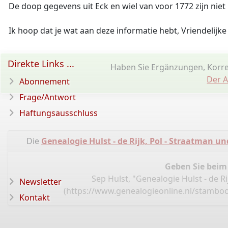
De doop gegevens uit Eck en wiel van voor 1772 zijn niet
Ik hoop dat je wat aan deze informatie hebt, Vriendelijk
Direkte Links ...
Haben Sie Ergänzungen, Korr
Der A
Abonnement
Frage/Antwort
Haftungsausschluss
Die
Genealogie Hulst - de Rijk, Pol - Straatman u
Geben Sie beim
Sep Hulst, "Genealogie Hulst - de R
Newsletter
(
https://www.genealogieonline.nl/stamboo
Kontakt