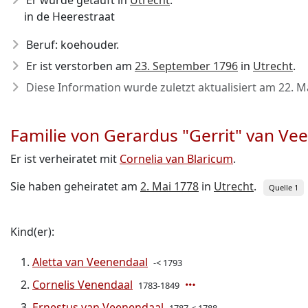
Er wurde getauft in
Utrecht
.
in de Heerestraat
Beruf: koehouder.
Er ist verstorben am
23. September 1796
in
Utrecht
.
Diese Information wurde zuletzt aktualisiert am
22. M
Familie von Gerardus "Gerrit" van Ve
Er ist verheiratet mit
Cornelia van Blaricum
.
Sie haben geheiratet am
2. Mai 1778
in
Utrecht
.
Quelle 1
Kind(er):
Aletta van Veenendaal
-< 1793
Cornelis Venendaal
1783-1849
Ernestus van Veenendaal