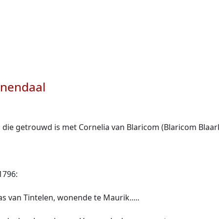
enendaal
 die getrouwd is met Cornelia van Blaricom (Blaricom Blaar
1796:
 van Tintelen, wonende te Maurik.....