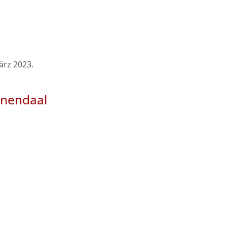
ärz 2023
.
enendaal