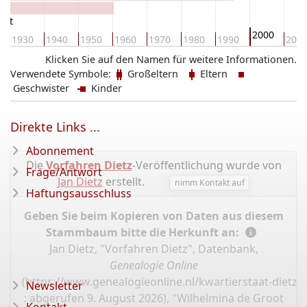
oot
2000
1930
1940
1950
1960
1970
1980
1990
201
Klicken Sie auf den Namen für weitere Informationen.
Verwendete Symbole:
Großeltern
Eltern
Geschwister
Kinder
Direkte Links ...
Abonnement
Die
Vorfahren Dietz
-Veröffentlichung wurde von
Frage/Antwort
Jan Dietz
erstellt.
nimm Kontakt auf
Haftungsausschluss
Geben Sie beim Kopieren von Daten aus diesem
Stammbaum bitte die Herkunft an:
Jan Dietz, "Vorfahren Dietz", Datenbank,
Genealogie Online
(
https://www.genealogieonline.nl/kwartierstaat-dietz/
Newsletter
: abgerufen 9. August 2026), "Wilhelmina de Groot