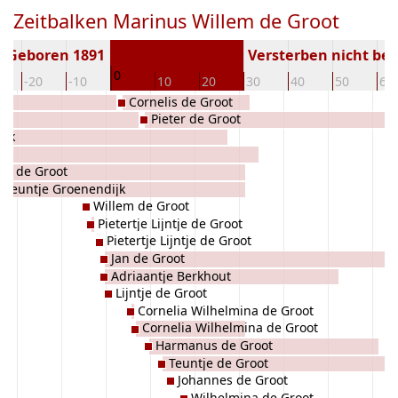
Zeitbalken Marinus Willem de Groot
Geboren 1891
Versterben nicht be
0
-20
-10
10
20
30
40
50
60
Cornelis de Groot
Pieter de Groot
ijk
ijk
ter de Groot
Teuntje Groenendijk
Willem de Groot
Pietertje Lijntje de Groot
Pietertje Lijntje de Groot
Jan de Groot
Adriaantje Berkhout
Lijntje de Groot
Cornelia Wilhelmina de Groot
Cornelia Wilhelmina de Groot
Harmanus de Groot
Teuntje de Groot
Johannes de Groot
Wilhelmina de Groot