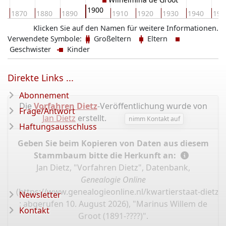
1900
0
1870
1880
1890
1910
1920
1930
1940
195
Klicken Sie auf den Namen für weitere Informationen.
Verwendete Symbole:
Großeltern
Eltern
Geschwister
Kinder
Direkte Links ...
Abonnement
Die
Vorfahren Dietz
-Veröffentlichung wurde von
Frage/Antwort
Jan Dietz
erstellt.
nimm Kontakt auf
Haftungsausschluss
Geben Sie beim Kopieren von Daten aus diesem
Stammbaum bitte die Herkunft an:
Jan Dietz, "Vorfahren Dietz", Datenbank,
Genealogie Online
(
https://www.genealogieonline.nl/kwartierstaat-dietz/
Newsletter
: abgerufen 10. August 2026), "Marinus Willem de
Kontakt
Groot (1891-????)".