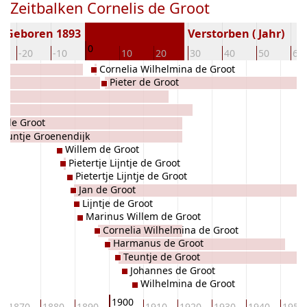
Zeitbalken Cornelis de Groot
Geboren 1893
Verstorben ( Jahr)
0
-20
-10
10
20
30
40
50
60
Cornelia Wilhelmina de Groot
Pieter de Groot
k
k
r de Groot
Teuntje Groenendijk
Willem de Groot
Pietertje Lijntje de Groot
Pietertje Lijntje de Groot
Jan de Groot
Lijntje de Groot
Marinus Willem de Groot
Cornelia Wilhelmina de Groot
Harmanus de Groot
Teuntje de Groot
Johannes de Groot
Wilhelmina de Groot
1900
1870
1880
1890
1910
1920
1930
1940
1950