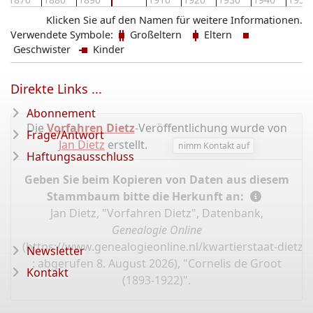
Klicken Sie auf den Namen für weitere Informationen.
Verwendete Symbole:
Großeltern
Eltern
Geschwister
Kinder
Direkte Links ...
Abonnement
Die
Vorfahren Dietz
-Veröffentlichung wurde von
Frage/Antwort
Jan Dietz
erstellt.
nimm Kontakt auf
Haftungsausschluss
Geben Sie beim Kopieren von Daten aus diesem
Stammbaum bitte die Herkunft an:
Jan Dietz, "Vorfahren Dietz", Datenbank,
Genealogie Online
(
https://www.genealogieonline.nl/kwartierstaat-dietz/
Newsletter
: abgerufen 8. August 2026), "Cornelis de Groot
Kontakt
(1893-1922)".