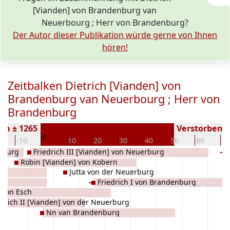
[Vianden] von Brandenburg van
Neuerbourg ; Herr von Brandenburg?
Der Autor dieser Publikation würde gerne von Ihnen
hören!
Zeitbalken Dietrich [Vianden] von
Brandenburg van Neuerbourg ; Herr von
Brandenburg
en ± 1265
Verstorben ( 
0
0
-10
10
20
30
40
50
60
70
erburg
Friedrich III [Vianden] von Neuerburg
nt
Robin [Vianden] von Kobern
Jutta von der Neuerburg
rg
Friedrich I von Brandenburg
 von Esch
edrich II [Vianden] von der Neuerburg
Nn van Brandenburg