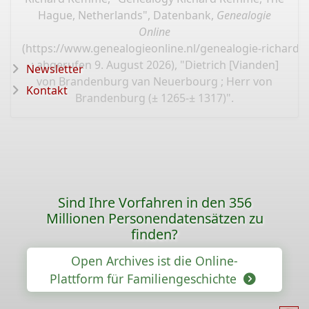
Hague, Netherlands", Datenbank,
Genealogie
Online
(
https://www.genealogieonline.nl/genealogie-richard
: abgerufen 9. August 2026), "Dietrich [Vianden]
Newsletter
von Brandenburg van Neuerbourg ; Herr von
Kontakt
Brandenburg (± 1265-± 1317)".
Sind Ihre Vorfahren in den 356
Millionen Personendatensätzen zu
finden?
Open Archives ist die Online-
Plattform für Familiengeschichte