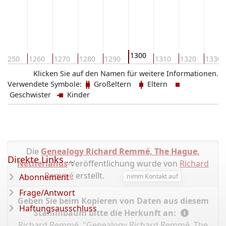
1300
1250
1260
1270
1280
1290
1310
1320
1330
Klicken Sie auf den Namen für weitere Informationen.
Verwendete Symbole:
Großeltern
Eltern
Geschwister
Kinder
Die
Genealogy Richard Remmé, The Hague,
Direkte Links ...
Netherlands
-Veröffentlichung wurde von
Richard
Remmé
erstellt.
Abonnement
nimm Kontakt auf
Frage/Antwort
Geben Sie beim Kopieren von Daten aus diesem
Haftungsausschluss
Stammbaum bitte die Herkunft an:
Richard Remmé, "Genealogy Richard Remmé, The